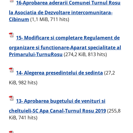
16-Aprobarea aderarii Comunei Turnul Rosu
la Asociatia de Dezvoltare intercomunitara-
Cibinum
(1,1 MiB, 711 hits)
15- Modificare si completare Regulament de
organizare si functionare-Aparat specialitate al
Primarului-TurnuRosu
(274,2 KiB, 813 hits)
14- Alegerea presedintelui de sedinta
(27,2
KiB, 982 hits)
13- Aprobarea bugetului de venituri si
cheltuieli-SC Apa Canal-Turnul Rosu 2019
(255,8
KiB, 741 hits)