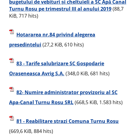
bugetului de vebituri și cheltuieli a SC Apă Canal
Turnu Rosu pe trimestrul III al anului 2019
(88,7
KiB, 717 hits)
Hotararea nr.84 privind alegerea
presedintelui
(27,2 KiB, 610 hits)
83 - Tarife salubrizare SC Gospodarie
Oraseneasca Avrig S.A.
(348,0 KiB, 681 hits)
82- Numire administrator provizoriu al SC
Apa-Canal Turnu Rosu SRL
(668,5 KiB, 1.583 hits)
81 - Reabilitare strazi Comuna Turnu Rosu
(669,6 KiB, 884 hits)