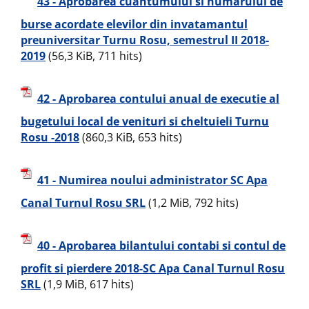
43 - Aprobarea cuantumului si numarului de
burse acordate elevilor din invatamantul
preuniversitar Turnu Rosu, semestrul II 2018-
2019
(56,3 KiB, 711 hits)
42 - Aprobarea contului anual de executie al
bugetului local de venituri si cheltuieli Turnu
Rosu -2018
(860,3 KiB, 653 hits)
41 - Numirea noului administrator SC Apa
Canal Turnul Rosu SRL
(1,2 MiB, 792 hits)
40 - Aprobarea bilantului contabi si contul de
profit si pierdere 2018-SC Apa Canal Turnul Rosu
SRL
(1,9 MiB, 617 hits)