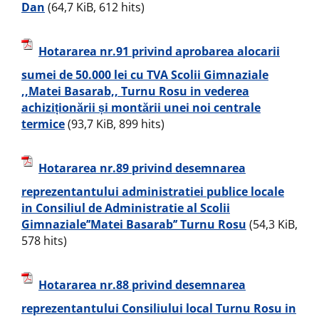
Dan
(64,7 KiB, 612 hits)
Hotararea nr.91 privind aprobarea alocarii
sumei de 50.000 lei cu TVA Scolii Gimnaziale
,,Matei Basarab,, Turnu Rosu in vederea
achiziționării și montării unei noi centrale
termice
(93,7 KiB, 899 hits)
Hotararea nr.89 privind desemnarea
reprezentantului administratiei publice locale
in Consiliul de Administratie al Scolii
Gimnaziale’’Matei Basarab’’ Turnu Rosu
(54,3 KiB,
578 hits)
Hotararea nr.88 privind desemnarea
reprezentantului Consiliului local Turnu Rosu in