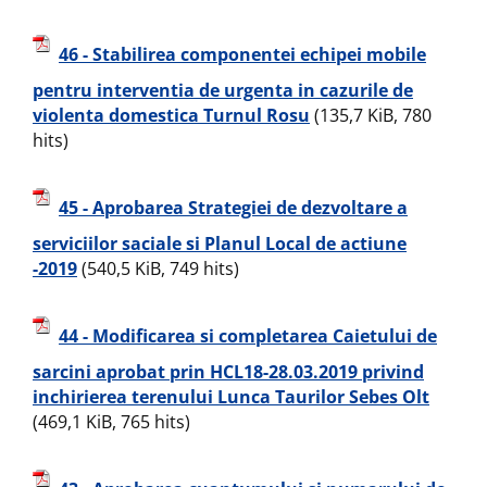
46 - Stabilirea componentei echipei mobile
pentru interventia de urgenta in cazurile de
violenta domestica Turnul Rosu
(135,7 KiB, 780
hits)
45 - Aprobarea Strategiei de dezvoltare a
serviciilor saciale si Planul Local de actiune
-2019
(540,5 KiB, 749 hits)
44 - Modificarea si completarea Caietului de
sarcini aprobat prin HCL18-28.03.2019 privind
inchirierea terenului Lunca Taurilor Sebes Olt
(469,1 KiB, 765 hits)