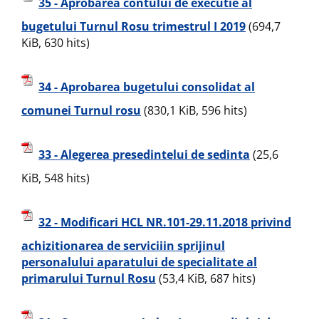
35 - Aprobarea contului de executie al
bugetului Turnul Rosu trimestrul I 2019
(694,7
KiB, 630 hits)
34 - Aprobarea bugetului consolidat al
comunei Turnul rosu
(830,1 KiB, 596 hits)
33 - Alegerea presedintelui de sedinta
(25,6
KiB, 548 hits)
32 - Modificari HCL NR.101-29.11.2018 privind
achizitionarea de serviciiin sprijinul
personalului aparatului de specialitate al
primarului Turnul Rosu
(53,4 KiB, 687 hits)