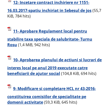
12- Incetare contract inchiriere nr 1151-
16.03.2017-spatiu inchiriat in Sebesul de jos
(55,7
KiB, 784 hits)
11- Aprobare Regulament local pentru
stabilire taxa speciala de salubritate- Turnu
Rosu
(1,4 MiB, 942 hits)
10- Aprobarea planului de actiuni si lucrari de
interes local pe anul 2019 executate catre
beneficiarii de ajutor social
(104,8 KiB, 694 hits)
9- Modificare si completare HCL nr 43-2016-
constituirea comisiilor de specialitate pe
domenii activitate
(59,3 KiB, 645 hits)