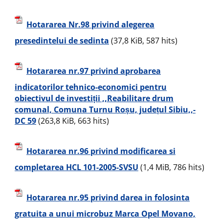
Hotararea Nr.98 privind alegerea
presedintelui de sedinta
(37,8 KiB, 587 hits)
Hotararea nr.97 privind aprobarea
indicatorilor tehnico-economici pentru
obiectivul de investiții ,,Reabilitare drum
comunal, Comuna Turnu Roșu, județul Sibiu,,-
DC 59
(263,8 KiB, 663 hits)
Hotararea nr.96 privind modificarea si
completarea HCL 101-2005-SVSU
(1,4 MiB, 786 hits)
Hotararea nr.95 privind darea in folosinta
gratuita a unui microbuz Marca Opel Movano,