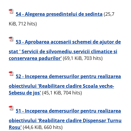
54 - Alegerea presedintelui de sedinta
(25,7
KiB, 712 hits)
53 - Aprobarea accesarii schemei de ajutor de
stat ' Servicii de silvomediu,servicii climatice si
conservarea padurilor'
(69,1 KiB, 703 hits)
52 - Inceperea demersurilor pentru realizarea
obiectivului 'Reabilitare cladire Scoala veche-
Sebesu de jos'
(45,1 KiB, 704 hits)
51 - Inceperea demersurilor pentru realizarea
obiectivului 'Reabilitare cladire Dispensar Turnu
Rosu'
(44,6 KiB, 660 hits)