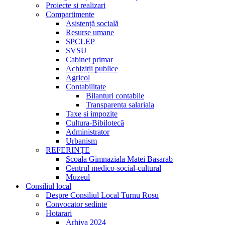
Proiecte si realizari
Compartimente
Asistență socială
Resurse umane
SPCLEP
SVSU
Cabinet primar
Achiziții publice
Agricol
Contabilitate
Bilanturi contabile
Transparenta salariala
Taxe si impozite
Cultura-Bibilotecă
Administrator
Urbanism
REFERINȚE
Scoala Gimnaziala Matei Basarab
Centrul medico-social-cultural
Muzeul
Consiliul local
Despre Consiliul Local Turnu Rosu
Convocator sedinte
Hotarari
Arhiva 2024