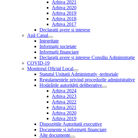
Arhiva 2021
menu
Arhiva 2020
Arhiva 2019
Arhiva 2018
Arhiva 2017
Declaratii avere si interese
Apă Canal
Show
Integritate
sub
Informații societate
menu
Informații financiare
Declarații avere și interese Consiliu Administrație
COVID-19
Monitorul Oficial Local
Show
Statutul Unitatii Administrativ -teritoriale
sub
Regulamentele privind procedurile administrative
menu
Hotărârile autorității deliberative
Show
Arhiva 2024
sub
Arhiva 2023
menu
Arhiva 2022
Arhiva 2021
Arhiva 2020
Arhiva 2019
Dispozițiile Autoritatii executive
Documente și informații financiare
Alte documente