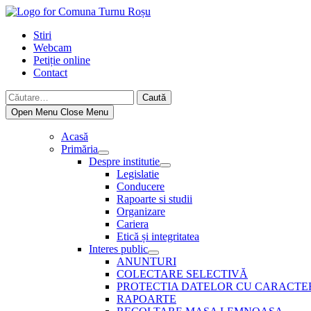
Skip
to
Stiri
content
Webcam
Petiție online
Contact
Caută
după:
Open Menu
Close Menu
Acasă
Primăria
Show
Despre institutie
sub
Show
Legislatie
menu
sub
Conducere
menu
Rapoarte si studii
Organizare
Cariera
Etică și integritatea
Interes public
Show
ANUNTURI
sub
COLECTARE SELECTIVĂ
menu
PROTECTIA DATELOR CU CARACTE
RAPOARTE