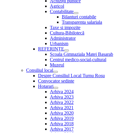
Achiziții publice
Agricol
Contabilitate
Show
Bilanturi contabile
sub
Transparenta salariala
menu
Taxe si impozite
Cultura-Bibilotecă
Administrator
Urbanism
REFERINȚE
Show
Scoala Gimnaziala Matei Basarab
sub
Centrul medico-social-cultural
menu
Muzeul
Consiliul local
Show
Despre Consiliul Local Turnu Rosu
sub
Convocator sedinte
menu
Hotarari
Show
Arhiva 2024
sub
Arhiva 2023
menu
Arhiva 2022
Arhiva 2021
Arhiva 2020
Arhiva 2019
Arhiva 2018
Arhiva 2017