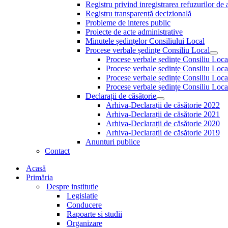
Show
Registru privind inregistrarea refuzurilor de 
sub
Registru transparență decizională
menu
Probleme de interes public
Proiecte de acte administrative
Minutele ședințelor Consiliului Local
Procese verbale ședințe Consiliu Local
Sho
Procese verbale ședințe Consiliu Loc
sub
Procese verbale ședințe Consiliu Loc
men
Procese verbale ședințe Consiliu Loc
Procese verbale ședințe Consiliu Loc
Declarații de căsătorie
Show
Arhiva-Declarații de căsătorie 2022
sub
Arhiva-Declarații de căsătorie 2021
menu
Arhiva-Declarații de căsătorie 2020
Arhiva-Declarații de căsătorie 2019
Anunturi publice
Contact
Acasă
Primăria
Despre institutie
Legislatie
Conducere
Rapoarte si studii
Organizare