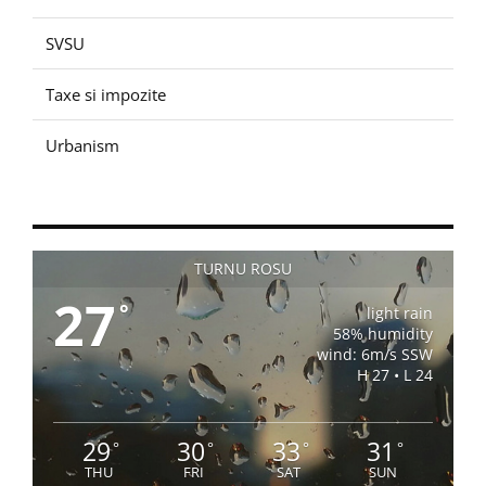
SVSU
Taxe si impozite
Urbanism
TURNU ROSU
27
°
light rain
58% humidity
wind: 6m/s SSW
H 27 • L 24
29
30
33
31
°
°
°
°
THU
FRI
SAT
SUN