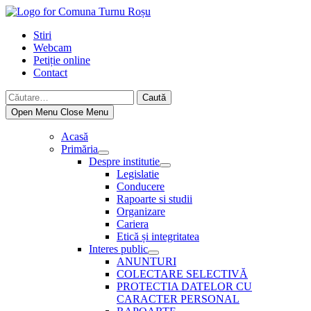
Skip
to
Stiri
content
Webcam
Petiție online
Contact
Caută
după:
Open Menu
Close Menu
Acasă
Primăria
Show
Despre institutie
sub
Show
Legislatie
menu
sub
Conducere
menu
Rapoarte si studii
Organizare
Cariera
Etică și integritatea
Interes public
Show
ANUNTURI
sub
COLECTARE SELECTIVĂ
menu
PROTECTIA DATELOR CU
CARACTER PERSONAL