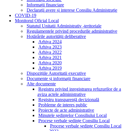
Informații financiare
Declarații avere și interese Consiliu Administrație
COVID-19
Monitorul Oficial Local
Statutul Unitatii Administrativ -teritoriale
Regulamentele privind procedurile administrative
Hotărârile autorității deliberative
Arhiva 2024
Arhiva 2023
Arhiva 2022
Arhiva 2021
Arhiva 2020
Arhiva 2019
Dispozițiile Autoritatii executive
Documente și informații financiare
Alte documente
Registru privind inregistrarea refuzurilor de a
aviza actele administrative
Registru transparență decizională
Probleme de interes public
Proiecte de acte administrative
Minutele ședințelor Consiliului Local
Procese verbale ședințe Consiliu Local
Procese verbale ședințe Consiliu Local