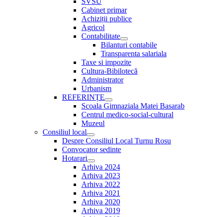
SVSU
Cabinet primar
Achiziții publice
Agricol
Contabilitate
Show
Bilanturi contabile
sub
Transparenta salariala
menu
Taxe si impozite
Cultura-Bibilotecă
Administrator
Urbanism
REFERINȚE
Show
Scoala Gimnaziala Matei Basarab
sub
Centrul medico-social-cultural
menu
Muzeul
Consiliul local
Show
Despre Consiliul Local Turnu Rosu
sub
Convocator sedinte
menu
Hotarari
Show
Arhiva 2024
sub
Arhiva 2023
menu
Arhiva 2022
Arhiva 2021
Arhiva 2020
Arhiva 2019