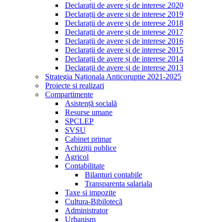
Declarații de avere și de interese 2020
Declarații de avere și de interese 2019
Declarații de avere și de interese 2018
Declarații de avere și de interese 2017
Declarații de avere și de interese 2016
Declarații de avere și de interese 2015
Declarații de avere și de interese 2014
Declarații de avere și de interese 2013
Strategia Naționala Anticoruptie 2021-2025
Proiecte si realizari
Compartimente
Asistență socială
Resurse umane
SPCLEP
SVSU
Cabinet primar
Achiziții publice
Agricol
Contabilitate
Bilanturi contabile
Transparenta salariala
Taxe si impozite
Cultura-Bibilotecă
Administrator
Urbanism