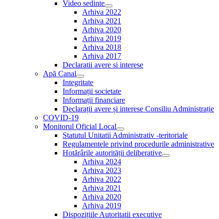
Video sedinte
Show
Arhiva 2022
sub
Arhiva 2021
menu
Arhiva 2020
Arhiva 2019
Arhiva 2018
Arhiva 2017
Declaratii avere si interese
Apă Canal
Show
Integritate
sub
Informații societate
menu
Informații financiare
Declarații avere și interese Consiliu Administrație
COVID-19
Monitorul Oficial Local
Show
Statutul Unitatii Administrativ -teritoriale
sub
Regulamentele privind procedurile administrative
menu
Hotărârile autorității deliberative
Show
Arhiva 2024
sub
Arhiva 2023
menu
Arhiva 2022
Arhiva 2021
Arhiva 2020
Arhiva 2019
Dispozițiile Autoritatii executive