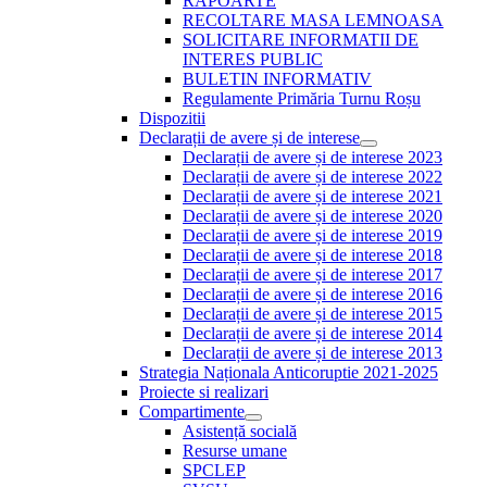
RAPOARTE
RECOLTARE MASA LEMNOASA
SOLICITARE INFORMATII DE
INTERES PUBLIC
BULETIN INFORMATIV
Regulamente Primăria Turnu Roșu
Dispozitii
Declarații de avere și de interese
Show
Declarații de avere și de interese 2023
sub
Declarații de avere și de interese 2022
menu
Declarații de avere și de interese 2021
Declarații de avere și de interese 2020
Declarații de avere și de interese 2019
Declarații de avere și de interese 2018
Declarații de avere și de interese 2017
Declarații de avere și de interese 2016
Declarații de avere și de interese 2015
Declarații de avere și de interese 2014
Declarații de avere și de interese 2013
Strategia Naționala Anticoruptie 2021-2025
Proiecte si realizari
Compartimente
Show
Asistență socială
sub
Resurse umane
menu
SPCLEP