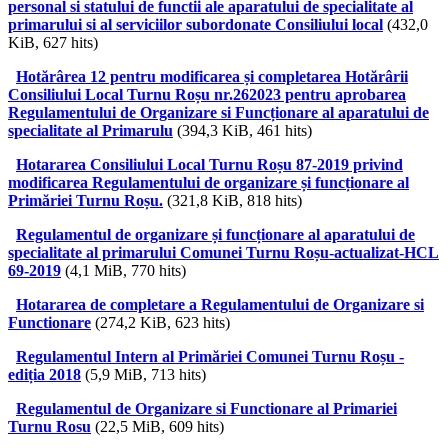
personal si statului de functii ale aparatului de specialitate al
primarului si al serviciilor subordonate Consiliului local
(432,0
KiB, 627 hits)
Hotărârea 12 pentru modificarea și completarea Hotărârii
Consiliului Local Turnu Roșu nr.262023 pentru aprobarea
Regulamentului de Organizare si Funcționare al aparatului de
specialitate al Primarulu
(394,3 KiB, 461 hits)
Hotararea Consiliului Local Turnu Roșu 87-2019 privind
modificarea Regulamentului de organizare și funcționare al
Primăriei Turnu Roșu.
(321,8 KiB, 818 hits)
Regulamentul de organizare și funcționare al aparatului de
specialitate al primarului Comunei Turnu Roșu-actualizat-HCL
69-2019
(4,1 MiB, 770 hits)
Hotararea de completare a Regulamentului de Organizare si
Functionare
(274,2 KiB, 623 hits)
Regulamentul Intern al Primăriei Comunei Turnu Roșu -
ediția 2018
(5,9 MiB, 713 hits)
Regulamentul de Organizare si Functionare al Primariei
Turnu Rosu
(22,5 MiB, 609 hits)