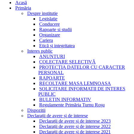
Acasă
Primăria
Despre institutie
Legislatie
Conducere
Rapoarte si studii
Organizare
Cariera
Etică și integritatea
Interes public
ANUNTURI
COLECTARE SELECTIVĂ
PROTECTIA DATELOR CU CARACTER
PERSONAL
RAPOARTE
RECOLTARE MASA LEMNOASA
SOLICITARE INFORMATII DE INTERES
PUBLIC
BULETIN INFORMATIV
Regulamente Primăria Turnu Roșu
Dispozitii
Declarații de avere și de interese
Declarații de avere și de interese 2023
Declarații de avere și de interese 2022
Declarații de avere și de interese 2021