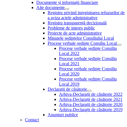
Documente și informații financiare
Alte documente
Show
Registru privind inregistrarea refuzurilor de
sub
a aviza actele administrative
menu
Registru transparență decizională
Probleme de interes public
Proiecte de acte administrative
Minutele ședințelor Consiliului Local
Procese verbale ședințe Consiliu Local
Sho
Procese verbale ședințe Consiliu
sub
Local 2022
men
Procese verbale ședințe Consiliu
Local 2021
Procese verbale ședințe Consiliu
Local 2020
Procese verbale ședințe Consiliu
Local 2019
Declarații de căsătorie
Show
Arhiva-Declarații de căsătorie 2022
sub
Arhiva-Declarații de căsătorie 2021
menu
Arhiva-Declarații de căsătorie 2020
Arhiva-Declarații de căsătorie 2019
Anunturi publice
Contact