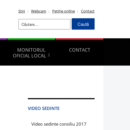
Stiri
Webcam
Petiție online
Contact
Caută
după:
MONITORUL
CONTACT
OFICIAL LOCAL
VIDEO SEDINTE
Video sedinte consiliu 2017