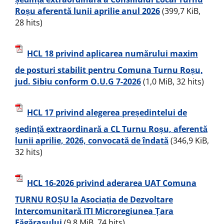
Roșu aferentă lunii aprilie anul 2026
(399,7 KiB,
28 hits)
HCL 18 privind aplicarea numărului maxim
de posturi stabilit pentru Comuna Turnu Roșu,
jud. Sibiu conform O.U.G 7-2026
(1,0 MiB, 32 hits)
HCL 17 privind alegerea președintelui de
ședință extraordinară a CL Turnu Roșu, aferentă
lunii aprilie, 2026, convocată de îndată
(346,9 KiB,
32 hits)
HCL 16-2026 privind aderarea UAT Comuna
TURNU ROȘU la Asociația de Dezvoltare
Intercomunitară ITI Microregiunea Țara
Făgărașului
(9,8 MiB, 74 hits)