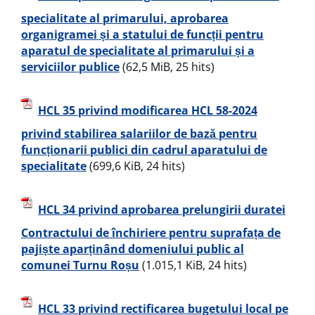
specialitate al primarului, aprobarea
organigramei și a statului de funcții pentru
aparatul de specialitate al primarului și a
serviciilor publice
(62,5 MiB, 25 hits)
HCL 35 privind modificarea HCL 58-2024
privind stabilirea salariilor de bază pentru
funcționarii publici din cadrul aparatului de
specialitate
(699,6 KiB, 24 hits)
HCL 34 privind aprobarea prelungirii duratei
Contractului de închiriere pentru suprafața de
pajiște aparținând domeniului public al
comunei Turnu Roșu
(1.015,1 KiB, 24 hits)
HCL 33 privind rectificarea bugetului local pe