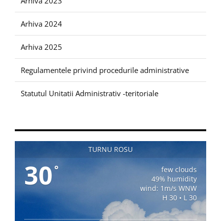
Arhiva 2023
Arhiva 2024
Arhiva 2025
Regulamentele privind procedurile administrative
Statutul Unitatii Administrativ -teritoriale
TURNU ROSU
30
°
few clouds
49% humidity
wind: 1m/s WNW
H 30 • L 30