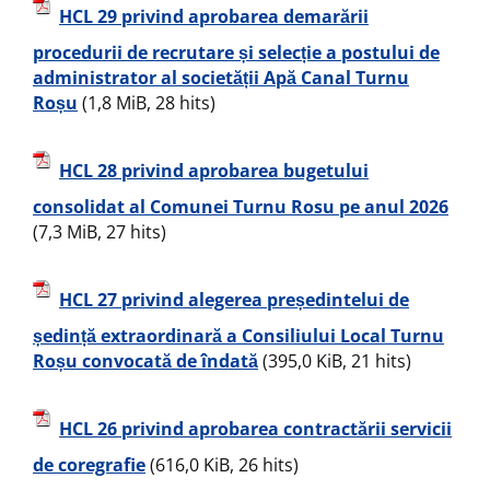
HCL 29 privind aprobarea demarării
procedurii de recrutare și selecție a postului de
administrator al societății Apă Canal Turnu
Roșu
(1,8 MiB, 28 hits)
HCL 28 privind aprobarea bugetului
consolidat al Comunei Turnu Rosu pe anul 2026
(7,3 MiB, 27 hits)
HCL 27 privind alegerea președintelui de
ședință extraordinară a Consiliului Local Turnu
Roșu convocată de îndată
(395,0 KiB, 21 hits)
HCL 26 privind aprobarea contractării servicii
de coregrafie
(616,0 KiB, 26 hits)