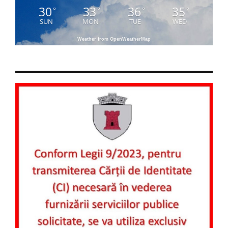
30
33
36
35
°
°
°
°
SUN
MON
TUE
WED
Weather from OpenWeatherMap