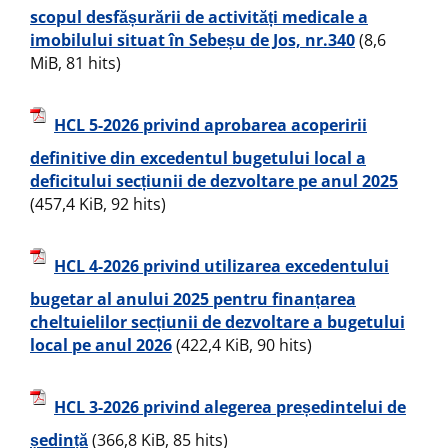
scopul desfășurării de activități medicale a
imobilului situat în Sebeșu de Jos, nr.340
(8,6
MiB, 81 hits)
HCL 5-2026 privind aprobarea acoperirii
definitive din excedentul bugetului local a
deficitului secțiunii de dezvoltare pe anul 2025
(457,4 KiB, 92 hits)
HCL 4-2026 privind utilizarea excedentului
bugetar al anului 2025 pentru finanțarea
cheltuielilor secțiunii de dezvoltare a bugetului
local pe anul 2026
(422,4 KiB, 90 hits)
HCL 3-2026 privind alegerea președintelui de
ședință
(366,8 KiB, 85 hits)