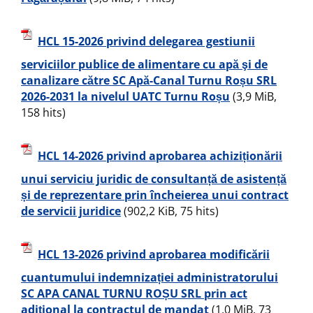
HCL 15-2026 privind delegarea gestiunii
serviciilor publice de alimentare cu apă şi de
canalizare către SC Apă-Canal Turnu Roșu SRL
2026-2031 la nivelul UATC Turnu Roșu
(3,9 MiB,
158 hits)
HCL 14-2026 privind aprobarea achiziționării
unui serviciu juridic de consultanță de asistență
și de reprezentare prin încheierea unui contract
de servicii juridice
(902,2 KiB, 75 hits)
HCL 13-2026 privind aprobarea modificării
cuantumului indemnizației administratorului
SC APA CANAL TURNU ROȘU SRL prin act
adițional la contractul de mandat
(1,0 MiB, 73