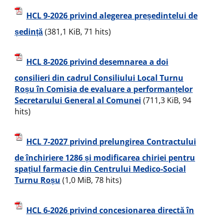
HCL 9-2026 privind alegerea președintelui de
ședință
(381,1 KiB, 71 hits)
HCL 8-2026 privind desemnarea a doi
consilieri din cadrul Consiliului Local Turnu
Roșu în Comisia de evaluare a performanțelor
Secretarului General al Comunei
(711,3 KiB, 94
hits)
HCL 7-2027 privind prelungirea Contractului
de închiriere 1286 și modificarea chiriei pentru
spațiul farmacie din Centrului Medico-Social
Turnu Roșu
(1,0 MiB, 78 hits)
HCL 6-2026 privind concesionarea directă în