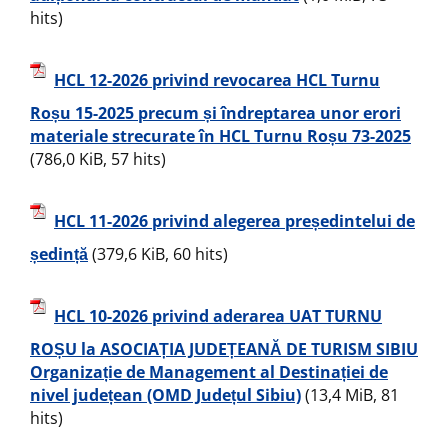
hits)
HCL 12-2026 privind revocarea HCL Turnu
Roșu 15-2025 precum și îndreptarea unor erori
materiale strecurate în HCL Turnu Roșu 73-2025
(786,0 KiB, 57 hits)
HCL 11-2026 privind alegerea președintelui de
ședință
(379,6 KiB, 60 hits)
HCL 10-2026 privind aderarea UAT TURNU
ROȘU la ASOCIAȚIA JUDEȚEANĂ DE TURISM SIBIU
Organizație de Management al Destinației de
nivel județean (OMD Județul Sibiu)
(13,4 MiB, 81
hits)