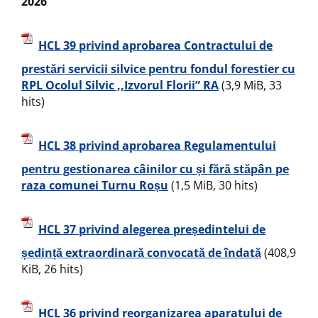
2026
HCL 39 privind aprobarea Contractului de
prestări servicii silvice pentru fondul forestier cu
RPL Ocolul Silvic ,,Izvorul Florii” RA
(3,9 MiB, 33
hits)
HCL 38 privind aprobarea Regulamentului
pentru gestionarea câinilor cu și fără stăpân pe
raza comunei Turnu Roșu
(1,5 MiB, 30 hits)
HCL 37 privind alegerea președintelui de
ședință extraordinară convocată de îndată
(408,9
KiB, 26 hits)
HCL 36 privind reorganizarea aparatului de