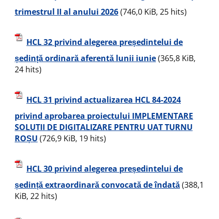
trimestrul II al anului 2026
(746,0 KiB, 25 hits)
HCL 32 privind alegerea președintelui de
ședință ordinară aferentă lunii iunie
(365,8 KiB,
24 hits)
HCL 31 privind actualizarea HCL 84-2024
privind aprobarea proiectului IMPLEMENTARE
SOLUTII DE DIGITALIZARE PENTRU UAT TURNU
ROȘU
(726,9 KiB, 19 hits)
HCL 30 privind alegerea președintelui de
ședință extraordinară convocată de îndată
(388,1
KiB, 22 hits)