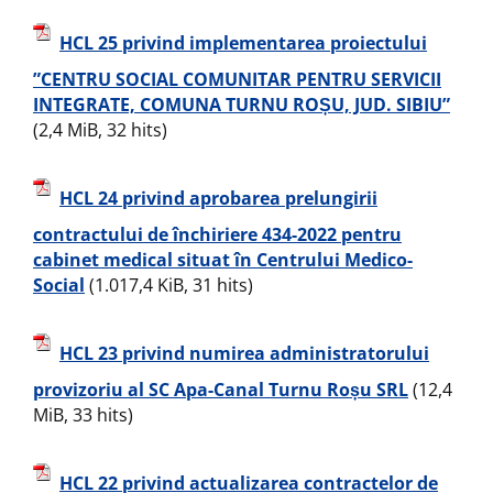
HCL 25 privind implementarea proiectului
”CENTRU SOCIAL COMUNITAR PENTRU SERVICII
INTEGRATE, COMUNA TURNU ROȘU, JUD. SIBIU”
(2,4 MiB, 32 hits)
HCL 24 privind aprobarea prelungirii
contractului de închiriere 434-2022 pentru
cabinet medical situat în Centrului Medico-
Social
(1.017,4 KiB, 31 hits)
HCL 23 privind numirea administratorului
provizoriu al SC Apa-Canal Turnu Roșu SRL
(12,4
MiB, 33 hits)
HCL 22 privind actualizarea contractelor de