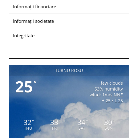
Informații financiare
Informații societate
Integritate
TURNU ROSU
25
°
few clouds
53% humidity
wind: 1m/s NNE
H 25 • L 25
32
33
34
30
°
°
°
°
THU
FRI
SAT
SUN