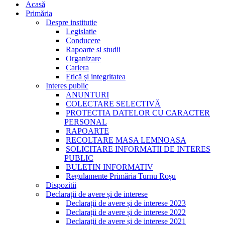
Acasă
Primăria
Despre institutie
Legislatie
Conducere
Rapoarte si studii
Organizare
Cariera
Etică și integritatea
Interes public
ANUNTURI
COLECTARE SELECTIVĂ
PROTECTIA DATELOR CU CARACTER
PERSONAL
RAPOARTE
RECOLTARE MASA LEMNOASA
SOLICITARE INFORMATII DE INTERES
PUBLIC
BULETIN INFORMATIV
Regulamente Primăria Turnu Roșu
Dispozitii
Declarații de avere și de interese
Declarații de avere și de interese 2023
Declarații de avere și de interese 2022
Declarații de avere și de interese 2021