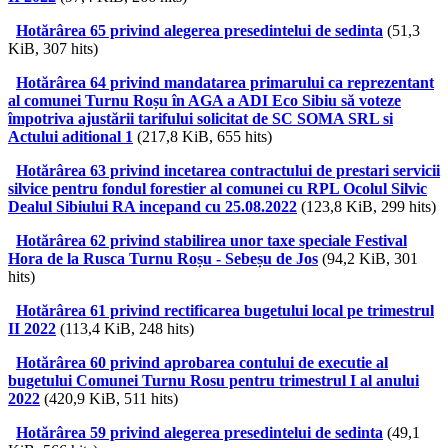
Hotărârea 65 privind alegerea presedintelui de sedinta
(51,3
KiB, 307 hits)
Hotărârea 64 privind mandatarea primarului ca reprezentant
al comunei Turnu Roșu în AGA a ADI Eco Sibiu să voteze
împotriva ajustării tarifului solicitat de SC SOMA SRL si
Actului aditional 1
(217,8 KiB, 655 hits)
Hotărârea 63 privind incetarea contractului de prestari servicii
silvice pentru fondul forestier al comunei cu RPL Ocolul Silvic
Dealul Sibiului RA incepand cu 25.08.2022
(123,8 KiB, 299 hits)
Hotărârea 62 privind stabilirea unor taxe speciale Festival
Hora de la Rusca Turnu Roșu - Sebeșu de Jos
(94,2 KiB, 301
hits)
Hotărârea 61 privind rectificarea bugetului local pe trimestrul
II 2022
(113,4 KiB, 248 hits)
Hotărârea 60 privind aprobarea contului de executie al
bugetului Comunei Turnu Rosu pentru trimestrul I al anului
2022
(420,9 KiB, 511 hits)
Hotărârea 59 privind alegerea presedintelui de sedinta
(49,1