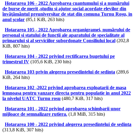
Hotararea 106 - 2022 Aprobarea cuantumului şi a numărului
de burse de merit ,studiu si ajutor social acordate elevilor din
învăţământul preuniversitar de stat din comuna Turnu Roșu, in
anul şcolar
(85,1 KiB, 263 hits)
Hotararea 105 - 2022 Aprobarea organigramei, numărului de
personal si statului de funcții ale aparatului de specialitate al
primarului si al serviciilor subordonate Consiliului local
(202,8
KiB, 807 hits)
Hotararea 104 - 2022 privind rectificarea bugetului pe
trimestrul IV
(105,6 KiB, 230 hits)
Hotararea 103 privin alegerea presedintelui de sedinta
(289,6
KiB, 264 hits)
Hotararea 102 -2022 privind aprobarea exploatarii de masa
lemnoasa pentru vanzare directa pentru populatie in anul 2022
la nivelul UATC Turnu rosu
(480,7 KiB, 317 hits)
Hotararea 101 - 2022 privind aprobarea schimbarii unor
mijloace de semnalizare rutiera.
(1,8 MiB, 315 hits)
Hotararea 100 - 2022 privind alegerea presedintelui de sedinta
(313,8 KiB, 307 hits)