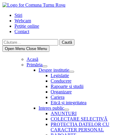
Skip
to
Stiri
content
Webcam
Petiție online
Contact
Caută
după:
Open Menu
Close Menu
Acasă
Primăria
Show
Despre institutie
sub
Show
Legislatie
menu
sub
Conducere
menu
Rapoarte si studii
Organizare
Cariera
Etică și integritatea
Interes public
Show
ANUNTURI
sub
COLECTARE SELECTIVĂ
menu
PROTECTIA DATELOR CU
CARACTER PERSONAL