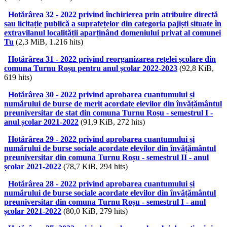
Hotărârea 32 - 2022 privind închirierea prin atribuire directă
sau licitație publică a suprafețelor din categoria pajiști situate în
extravilanul localității aparținând domeniului privat al comunei
Tu
(2,3 MiB, 1.216 hits)
Hotărârea 31 - 2022 privind reorganizarea rețelei școlare din
comuna Turnu Roșu pentru anul școlar 2022-2023
(92,8 KiB,
619 hits)
Hotărârea 30 - 2022 privind aprobarea cuantumului și
numărului de burse de merit acordate elevilor din învățământul
preuniversitar de stat din comuna Turnu Roșu - semestrul I -
anul școlar 2021-2022
(91,9 KiB, 272 hits)
Hotărârea 29 - 2022 privind aprobarea cuantumului și
numărului de burse sociale acordate elevilor din învățământul
preuniversitar din comuna Turnu Roșu - semestrul II - anul
școlar 2021-2022
(78,7 KiB, 294 hits)
Hotărârea 28 - 2022 privind aprobarea cuantumului și
numărului de burse sociale acordate elevilor din învățământul
preuniversitar din comuna Turnu Roșu - semestrul I - anul
școlar 2021-2022
(80,0 KiB, 279 hits)