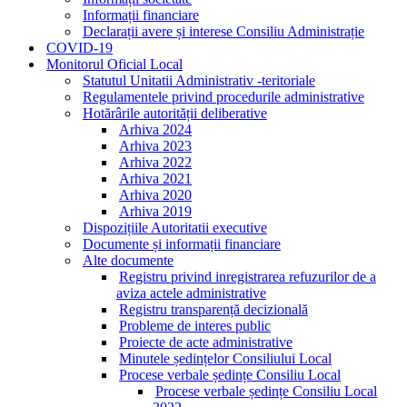
Informații financiare
Declarații avere și interese Consiliu Administrație
COVID-19
Monitorul Oficial Local
Statutul Unitatii Administrativ -teritoriale
Regulamentele privind procedurile administrative
Hotărârile autorității deliberative
Arhiva 2024
Arhiva 2023
Arhiva 2022
Arhiva 2021
Arhiva 2020
Arhiva 2019
Dispozițiile Autoritatii executive
Documente și informații financiare
Alte documente
Registru privind inregistrarea refuzurilor de a
aviza actele administrative
Registru transparență decizională
Probleme de interes public
Proiecte de acte administrative
Minutele ședințelor Consiliului Local
Procese verbale ședințe Consiliu Local
Procese verbale ședințe Consiliu Local