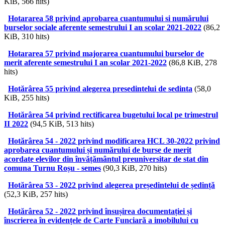
KiB, 566 hits)
Hotararea 58 privind aprobarea cuantumului si numărului
burselor sociale aferente semestrului I an scolar 2021-2022
(86,2
KiB, 310 hits)
Hotararea 57 privind majorarea cuantumului burselor de
merit aferente semestrului I an scolar 2021-2022
(86,8 KiB, 278
hits)
Hotărârea 55 privind alegerea presedintelui de sedinta
(58,0
KiB, 255 hits)
Hotărârea 54 privind rectificarea bugetului local pe trimestrul
II 2022
(94,5 KiB, 513 hits)
Hotărârea 54 - 2022 privind modificarea HCL 30-2022 privind
aprobarea cuantumului și numărului de burse de merit
acordate elevilor din învățământul preuniversitar de stat din
comuna Turnu Roșu - semes
(90,3 KiB, 270 hits)
Hotărârea 53 - 2022 privind alegerea președintelui de ședință
(52,3 KiB, 257 hits)
Hotărârea 52 - 2022 privind însușirea documentației și
înscrierea în evidențele de Carte Funciară a imobilului cu