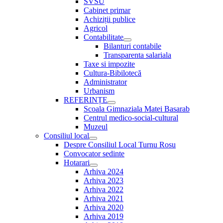
SVSU
Cabinet primar
Achiziții publice
Agricol
Contabilitate
Show
Bilanturi contabile
sub
Transparenta salariala
menu
Taxe si impozite
Cultura-Bibilotecă
Administrator
Urbanism
REFERINȚE
Show
Scoala Gimnaziala Matei Basarab
sub
Centrul medico-social-cultural
menu
Muzeul
Consiliul local
Show
Despre Consiliul Local Turnu Rosu
sub
Convocator sedinte
menu
Hotarari
Show
Arhiva 2024
sub
Arhiva 2023
menu
Arhiva 2022
Arhiva 2021
Arhiva 2020
Arhiva 2019