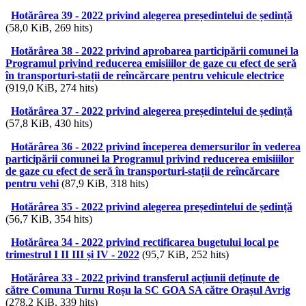
Hotărârea 39 - 2022 privind alegerea președintelui de ședință
(58,0 KiB, 269 hits)
Hotărârea 38 - 2022 privind aprobarea participării comunei la
Programul privind reducerea emisiiilor de gaze cu efect de seră
în transporturi-stații de reîncărcare pentru vehicule electrice
(919,0 KiB, 274 hits)
Hotărârea 37 - 2022 privind alegerea președintelui de ședință
(57,8 KiB, 430 hits)
Hotărârea 36 - 2022 privind începerea demersurilor în vederea
participării comunei la Programul privind reducerea emisiiilor
de gaze cu efect de seră în transporturi-stații de reîncărcare
pentru vehi
(87,9 KiB, 318 hits)
Hotărârea 35 - 2022 privind alegerea președintelui de ședință
(56,7 KiB, 354 hits)
Hotărârea 34 - 2022 privind rectificarea bugetului local pe
trimestrul I II III și IV - 2022
(95,7 KiB, 252 hits)
Hotărârea 33 - 2022 privind transferul acțiunii deținute de
către Comuna Turnu Roșu la SC GOA SA către Orașul Avrig
(278,2 KiB, 339 hits)