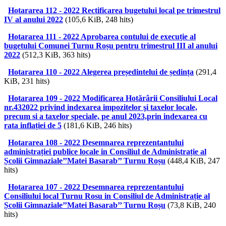
Hotararea 112 - 2022 Rectificarea bugetului local pe trimestrul
IV al anului 2022
(105,6 KiB, 248 hits)
Hotararea 111 - 2022 Aprobarea contului de execuție al
bugetului Comunei Turnu Roșu pentru trimestrul III al anului
2022
(512,3 KiB, 363 hits)
Hotararea 110 - 2022 Alegerea președintelui de ședința
(291,4
KiB, 231 hits)
Hotararea 109 - 2022 Modificarea Hotărârii Consiliului Local
nr.432022 privind indexarea impozitelor şi taxelor locale,
precum si a taxelor speciale, pe anul 2023,prin indexarea cu
rata inflației de 5
(181,6 KiB, 246 hits)
Hotararea 108 - 2022 Desemnarea reprezentantului
administrației publice locale in Consiliul de Administrație al
Școlii Gimnaziale’’Matei Basarab’’ Turnu Roșu
(448,4 KiB, 247
hits)
Hotararea 107 - 2022 Desemnarea reprezentantului
Consiliului local Turnu Rosu in Consiliul de Administrație al
Școlii Gimnaziale’’Matei Basarab’’ Turnu Roșu
(73,8 KiB, 240
hits)