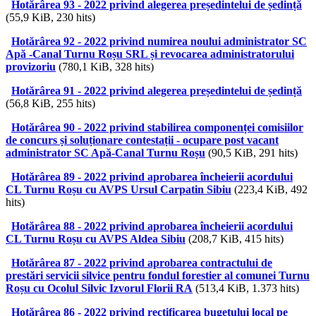
Hotărârea 93 - 2022 privind alegerea președintelui de ședință
(55,9 KiB, 230 hits)
Hotărârea 92 - 2022 privind numirea noului administrator SC
Apă -Canal Turnu Roșu SRL și revocarea administratorului
provizoriu
(780,1 KiB, 328 hits)
Hotărârea 91 - 2022 privind alegerea președintelui de ședință
(56,8 KiB, 255 hits)
Hotărârea 90 - 2022 privind stabilirea componenței comisiilor
de concurs și soluționare contestații - ocupare post vacant
administrator SC Apă-Canal Turnu Roșu
(90,5 KiB, 291 hits)
Hotărârea 89 - 2022 privind aprobarea încheierii acordului
CL Turnu Roșu cu AVPS Ursul Carpatin Sibiu
(223,4 KiB, 492
hits)
Hotărârea 88 - 2022 privind aprobarea încheierii acordului
CL Turnu Roșu cu AVPS Aldea Sibiu
(208,7 KiB, 415 hits)
Hotărârea 87 - 2022 privind aprobarea contractului de
prestări servicii silvice pentru fondul forestier al comunei Turnu
Roșu cu Ocolul Silvic Izvorul Florii RA
(513,4 KiB, 1.373 hits)
Hotărârea 86 - 2022 privind rectificarea bugetului local pe