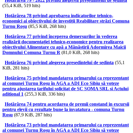
Hotărârea 79 - 2022 privind alegerea președintelui de ședință
(55,4 KiB, 519 hits)
Hotărârea 78 privind aprobarea indicatorilor tehnico-
economici ai obiectivului de investiții Reabilitare străzi Comuna
Turnu Roșu
(85,5 KiB, 268 hits)
Hotărârea 77 privind începerea demersurilor în vederea
realizării documentației tehnico-economice pentru realizarea
obiectivului Alimentare cu apă a Mănăstirii Adormirea Maicii
Domnului Comuna Turnu R
(81,0 KiB, 268 hits)
Hotărârea 76 privind alegerea presedintelui de sedinta
(55,1
KiB, 281 hits)
Hotărârea 75 privind mandatarea primarului ca reprezentant
al comunei Turnu Roșu în AGA a ADI Eco Sibiu să voteze
pentru ajustarea tarifului solicitat de SC SOMA SRL si Actului
aditional 1
(255,3 KiB, 336 hits)
Hotărârea 74 pentru acordarea de premii constand in excursii
pentru elevii cu rezultate bune la invatatura - comuna Turnu
Rosu
(87,9 KiB, 287 hits)
Hotărârea 73 privind mandatarea primarului ca reprezentant
al comunei Turnu Roșu în AGA a ADI Eco Sibiu să voteze