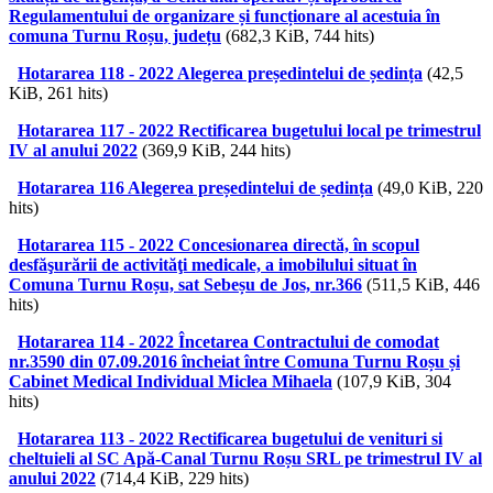
Regulamentului de organizare și funcționare al acestuia în
comuna Turnu Roșu, județu
(682,3 KiB, 744 hits)
Hotararea 118 - 2022 Alegerea președintelui de ședința
(42,5
KiB, 261 hits)
Hotararea 117 - 2022 Rectificarea bugetului local pe trimestrul
IV al anului 2022
(369,9 KiB, 244 hits)
Hotararea 116 Alegerea președintelui de ședința
(49,0 KiB, 220
hits)
Hotararea 115 - 2022 Concesionarea directă, în scopul
desfăşurării de activităţi medicale, a imobilului situat în
Comuna Turnu Roșu, sat Sebeșu de Jos, nr.366
(511,5 KiB, 446
hits)
Hotararea 114 - 2022 Încetarea Contractului de comodat
nr.3590 din 07.09.2016 încheiat între Comuna Turnu Roșu și
Cabinet Medical Individual Miclea Mihaela
(107,9 KiB, 304
hits)
Hotararea 113 - 2022 Rectificarea bugetului de venituri si
cheltuieli al SC Apă-Canal Turnu Roșu SRL pe trimestrul IV al
anului 2022
(714,4 KiB, 229 hits)