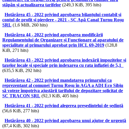
stăpân și actualizarea tarifelor
(249,3 KiB, 395 hits)
Hotărârea 45 - 2022 privind aprobarea bilanțului contabil și
contul de profit și pierdere - 2021 - SC Apă Canal Turnu Roșu
SRL
(1,6 MiB, 260 hits)
Hotărârea 44 - 2022 privind aprobarea modificării
Regulamentului de Organizare și Funcționare al aparatului de
specialitate al primarului aprobat prin HCL 69-2019
(128,8
KiB, 271 hits)
Hotărârea 43 - 2022 privind aprobarea indexării impozitelor și
taxelor locale și speciale prin indexarea cu rata inflației de 5,1_
(635,5 KiB, 292 hits)
Hotărârea 42 - 2022 privind mandatarea primarului ca
reprezentant al comunei Turnu Roșu în AGA a ADI Eco Sibiu
să voteze împotriva ajustării tarifului de depozitare solicitat de
SC TRACON SRL
(92,3 KiB, 405 hits)
Hotărârea 41 - 2022 privind alegerea președintelui de ședință
(56,6 KiB, 277 hits)
Hotărârea 40 - 2022 privind aprobarea unui ajutor de urgență
(87,4 KiB, 302 hits)