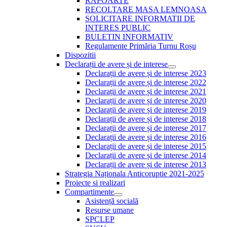
RAPOARTE
RECOLTARE MASA LEMNOASA
SOLICITARE INFORMATII DE
INTERES PUBLIC
BULETIN INFORMATIV
Regulamente Primăria Turnu Roșu
Dispozitii
Declarații de avere și de interese
Show
Declarații de avere și de interese 2023
sub
Declarații de avere și de interese 2022
menu
Declarații de avere și de interese 2021
Declarații de avere și de interese 2020
Declarații de avere și de interese 2019
Declarații de avere și de interese 2018
Declarații de avere și de interese 2017
Declarații de avere și de interese 2016
Declarații de avere și de interese 2015
Declarații de avere și de interese 2014
Declarații de avere și de interese 2013
Strategia Naționala Anticoruptie 2021-2025
Proiecte si realizari
Compartimente
Show
Asistență socială
sub
Resurse umane
menu
SPCLEP