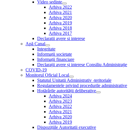
Video sedinte
Show
Arhiva 2022
sub
Arhiva 2021
menu
Arhiva 2020
Arhiva 2019
Arhiva 2018
Arhiva 2017
Declaratii avere si interese
Apă Canal
Show
Integritate
sub
Informații societate
menu
Informații financiare
Declarații avere și interese Consiliu Administrație
COVID-19
Monitorul Oficial Local
Show
Statutul Unitatii Administrativ -teritoriale
sub
Regulamentele privind procedurile administrative
menu
Hotărârile autorității deliberative
Show
Arhiva 2024
sub
Arhiva 2023
menu
Arhiva 2022
Arhiva 2021
Arhiva 2020
Arhiva 2019
Dispozițiile Autoritatii executive