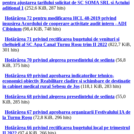
pentru ajustarea tarifului solicitat de SC SOMA SRL si Actului
aditional 1
(252,6 KiB, 287 hits)
Hotărârea 72 pentru modificarea HCL 48-2019 privind
insusirea Acordului de cooperare activitate audit intern - ADI
Cibinium
(98,4 KiB, 748 hits)
Hotărârea 71 privind rectificarea bugetului de venituri si
cheltuieli al SC Apa Canal Turnu Rosu trim II 2022
(822,7 KiB,
301 hits)
Hotărârea 70 privind alegerea presedintelui de sedinta
(56,8
KiB, 375 hits)
Hotărârea 69 privind aprobarea indicatorilor tehnico-
economici obiectiv Reabilitare cladire si schimbare de destinatie
in cabinet medical rural Sebesu de Jos
(118,1 KiB, 283 hits)
Hotărârea 68 privind alegerea presedintelui de sedinta
(55,0
KiB, 285 hits)
Hotărârea 67 privind aprobarea organizarii Festivalului IA de
la Turnu Roșu
(72,8 KiB, 296 hits)
Hotărârea 66 privind rectificarea bugetului local pe trimestrul
II 2022
(97,4 KiB, 266 hits)