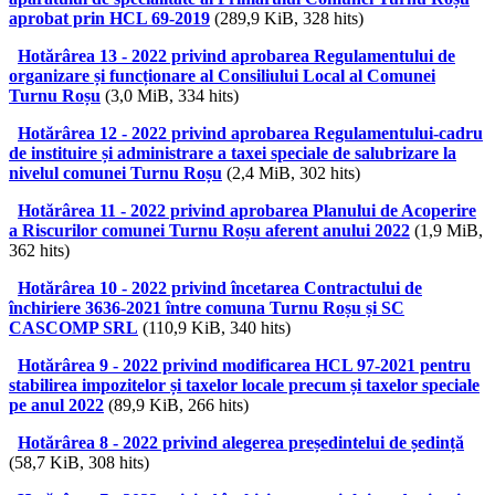
aprobat prin HCL 69-2019
(289,9 KiB, 328 hits)
Hotărârea 13 - 2022 privind aprobarea Regulamentului de
organizare și funcționare al Consiliului Local al Comunei
Turnu Roșu
(3,0 MiB, 334 hits)
Hotărârea 12 - 2022 privind aprobarea Regulamentului-cadru
de instituire și administrare a taxei speciale de salubrizare la
nivelul comunei Turnu Roșu
(2,4 MiB, 302 hits)
Hotărârea 11 - 2022 privind aprobarea Planului de Acoperire
a Riscurilor comunei Turnu Roșu aferent anului 2022
(1,9 MiB,
362 hits)
Hotărârea 10 - 2022 privind încetarea Contractului de
închiriere 3636-2021 între comuna Turnu Roșu și SC
CASCOMP SRL
(110,9 KiB, 340 hits)
Hotărârea 9 - 2022 privind modificarea HCL 97-2021 pentru
stabilirea impozitelor și taxelor locale precum și taxelor speciale
pe anul 2022
(89,9 KiB, 266 hits)
Hotărârea 8 - 2022 privind alegerea președintelui de ședință
(58,7 KiB, 308 hits)