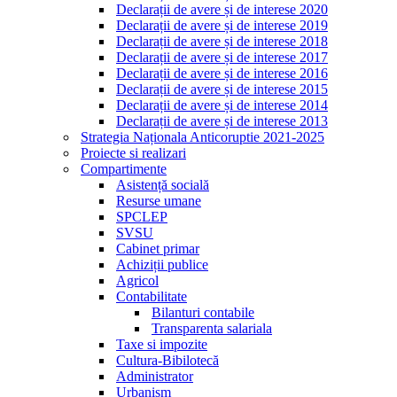
Declarații de avere și de interese 2020
Declarații de avere și de interese 2019
Declarații de avere și de interese 2018
Declarații de avere și de interese 2017
Declarații de avere și de interese 2016
Declarații de avere și de interese 2015
Declarații de avere și de interese 2014
Declarații de avere și de interese 2013
Strategia Naționala Anticoruptie 2021-2025
Proiecte si realizari
Compartimente
Asistență socială
Resurse umane
SPCLEP
SVSU
Cabinet primar
Achiziții publice
Agricol
Contabilitate
Bilanturi contabile
Transparenta salariala
Taxe si impozite
Cultura-Bibilotecă
Administrator
Urbanism