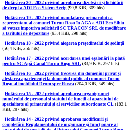
Hotărârea 20 - 2022 privind aprobarea dizolvării și lichidării
de drept a ADI Eco Sistem Avrig
(99,8 KiB, 309 hits)
Hotărârea 19 - 2022 privind mandatarea primarului ca
reprezentant al comunei Turnu Roșu în AGA a ADI Eco Sibiu
să voteze împotriva solicitării SC TRACON SRL de modiifcare
a tarifului de depozitare
(93,4 KiB, 298 hits)
Hotărârea 18 - 2022 privind alegerea președintelui de ședință
(56,4 KiB, 256 hits)
Hotărârea 17 - 2022 privind acordarea unei eșalonări la plată
pentru SC Apă Canal Turnu Roșu SRL
(83,9 KiB, 297 hits)
Hotărârea 16 - 2022 privind trecerea din domeniul privat și
atestarea apartenenței la domeniul public al comunei Turnu
Roșu al imobilului Drum spre Rusca
(204,0 KiB, 349 hits)
Hotărârea 15 - 2022 privind aprobarea organigramei
numărului de personal și statului de funcții al aparatului de
specialitate al primarului și al serviciilor subordonate CL
(183,1
KiB, 287 hits)
Hotărârea 14 - 2022 privind aprobarea modificarii și
completării Regulamentului de organizare și funcționare al
aparatului de specialitate al Primarului Comunei Turnu Roșu