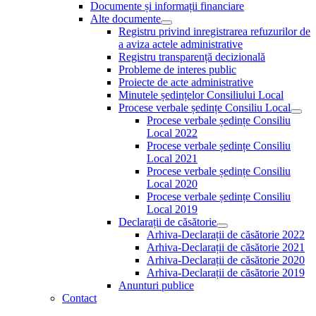
Documente și informații financiare
Alte documente
Show
Registru privind inregistrarea refuzurilor de
sub
a aviza actele administrative
menu
Registru transparență decizională
Probleme de interes public
Proiecte de acte administrative
Minutele ședințelor Consiliului Local
Procese verbale ședințe Consiliu Local
Sho
Procese verbale ședințe Consiliu
sub
Local 2022
men
Procese verbale ședințe Consiliu
Local 2021
Procese verbale ședințe Consiliu
Local 2020
Procese verbale ședințe Consiliu
Local 2019
Declarații de căsătorie
Show
Arhiva-Declarații de căsătorie 2022
sub
Arhiva-Declarații de căsătorie 2021
menu
Arhiva-Declarații de căsătorie 2020
Arhiva-Declarații de căsătorie 2019
Anunturi publice
Contact