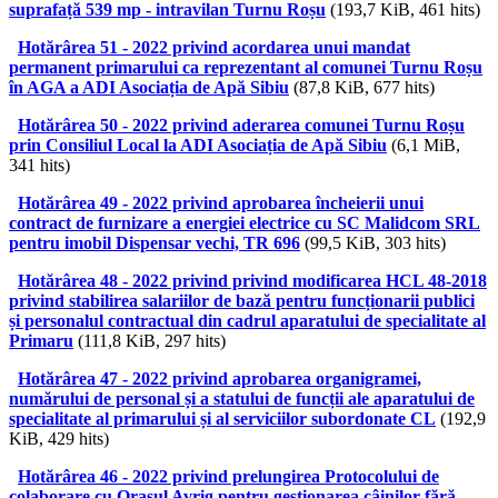
suprafață 539 mp - intravilan Turnu Roșu
(193,7 KiB, 461 hits)
Hotărârea 51 - 2022 privind acordarea unui mandat
permanent primarului ca reprezentant al comunei Turnu Roșu
în AGA a ADI Asociația de Apă Sibiu
(87,8 KiB, 677 hits)
Hotărârea 50 - 2022 privind aderarea comunei Turnu Roșu
prin Consiliul Local la ADI Asociația de Apă Sibiu
(6,1 MiB,
341 hits)
Hotărârea 49 - 2022 privind aprobarea încheierii unui
contract de furnizare a energiei electrice cu SC Malidcom SRL
pentru imobil Dispensar vechi, TR 696
(99,5 KiB, 303 hits)
Hotărârea 48 - 2022 privind privind modificarea HCL 48-2018
privind stabilirea salariilor de bază pentru funcționarii publici
și personalul contractual din cadrul aparatului de specialitate al
Primaru
(111,8 KiB, 297 hits)
Hotărârea 47 - 2022 privind aprobarea organigramei,
numărului de personal și a statului de funcții ale aparatului de
specialitate al primarului și al serviciilor subordonate CL
(192,9
KiB, 429 hits)
Hotărârea 46 - 2022 privind prelungirea Protocolului de
colaborare cu Orașul Avrig pentru gestionarea câinilor fără