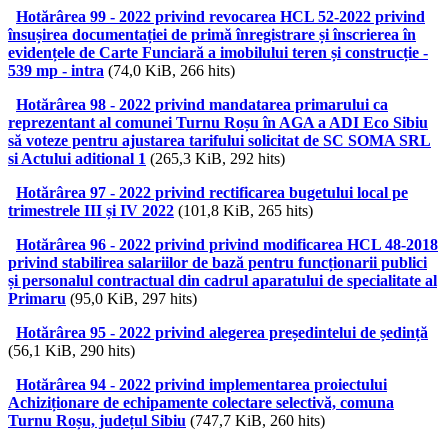
Hotărârea 99 - 2022 privind revocarea HCL 52-2022 privind
însușirea documentației de primă înregistrare și înscrierea în
evidențele de Carte Funciară a imobilului teren și construcție -
539 mp - intra
(74,0 KiB, 266 hits)
Hotărârea 98 - 2022 privind mandatarea primarului ca
reprezentant al comunei Turnu Roșu în AGA a ADI Eco Sibiu
să voteze pentru ajustarea tarifului solicitat de SC SOMA SRL
si Actului aditional 1
(265,3 KiB, 292 hits)
Hotărârea 97 - 2022 privind rectificarea bugetului local pe
trimestrele III și IV 2022
(101,8 KiB, 265 hits)
Hotărârea 96 - 2022 privind privind modificarea HCL 48-2018
privind stabilirea salariilor de bază pentru funcționarii publici
și personalul contractual din cadrul aparatului de specialitate al
Primaru
(95,0 KiB, 297 hits)
Hotărârea 95 - 2022 privind alegerea președintelui de ședință
(56,1 KiB, 290 hits)
Hotărârea 94 - 2022 privind implementarea proiectului
Achiziționare de echipamente colectare selectivă, comuna
Turnu Roșu, județul Sibiu
(747,7 KiB, 260 hits)