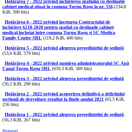
Hotărârea 7 - 2022 privind închirierea spațiului cu destinație
cabinet medical situat în comuna Turnu Roșu la nr. 556
(234,8
KiB, 500 hits)
Hotărârea 6 - 2022 privind încetarea Contractului de
închiriere 6218-2020 pentru spațiul cu destinație cabinet
medical încheiat între comuna Turnu Roșu și SC Medica
Family Center SRL
(119,2 KiB, 406 hits)
Hotărârea 5 - 2022 privind alegerea președintelui de ședință
(53,6 KiB, 579 hits)
Hotărârea 4 - 2022 privind numirea administratorului SC Apă
Canal Turnu Roșu SRL
(659,3 KiB, 309 hits)
Hotărârea 3 - 2022 privind alegerea președintelui de ședință
(50,2 KiB, 290 hits)
Hotărârea 2 - 2022 privind acoperirea definitivă a deficitului
secțiunii de dezvoltare rezultat la finele anului 2021
(65,5 KiB,
256 hits)
Hotărârea 1 - 2022 privind alegerea președintelui de ședință
(56,3 KiB, 267 hits)
Hotarari