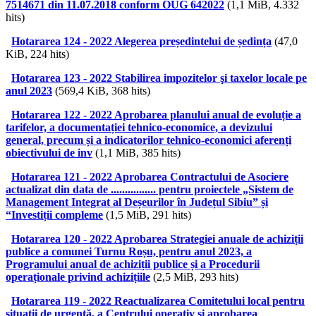
7514671 din 11.07.2018 conform OUG 642022
(1,1 MiB, 4.332
hits)
Hotararea 124 - 2022 Alegerea președintelui de ședința
(47,0
KiB, 224 hits)
Hotararea 123 - 2022 Stabilirea impozitelor şi taxelor locale pe
anul 2023
(569,4 KiB, 368 hits)
Hotararea 122 - 2022 Aprobarea planului anual de evoluție a
tarifelor, a documentației tehnico-economice, a devizului
general, precum și a indicatorilor tehnico-economici aferenți
obiectivului de inv
(1,1 MiB, 385 hits)
Hotararea 121 - 2022 Aprobarea Contractului de Asociere
actualizat din data de ................ pentru proiectele „Sistem de
Management Integrat al Deșeurilor în Județul Sibiu” și
“Investiții compleme
(1,5 MiB, 291 hits)
Hotararea 120 - 2022 Aprobarea Strategiei anuale de achiziții
publice a comunei Turnu Roșu, pentru anul 2023, a
Programului anual de achiziții publice și a Procedurii
operaționale privind achizițiile
(2,5 MiB, 293 hits)
Hotararea 119 - 2022 Reactualizarea Comitetului local pentru
situații de urgență, a Centrului operativ și aprobarea