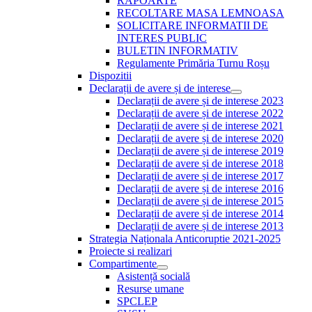
RAPOARTE
RECOLTARE MASA LEMNOASA
SOLICITARE INFORMATII DE
INTERES PUBLIC
BULETIN INFORMATIV
Regulamente Primăria Turnu Roșu
Dispozitii
Declarații de avere și de interese
Show
Declarații de avere și de interese 2023
sub
Declarații de avere și de interese 2022
menu
Declarații de avere și de interese 2021
Declarații de avere și de interese 2020
Declarații de avere și de interese 2019
Declarații de avere și de interese 2018
Declarații de avere și de interese 2017
Declarații de avere și de interese 2016
Declarații de avere și de interese 2015
Declarații de avere și de interese 2014
Declarații de avere și de interese 2013
Strategia Naționala Anticoruptie 2021-2025
Proiecte si realizari
Compartimente
Show
Asistență socială
sub
Resurse umane
menu
SPCLEP