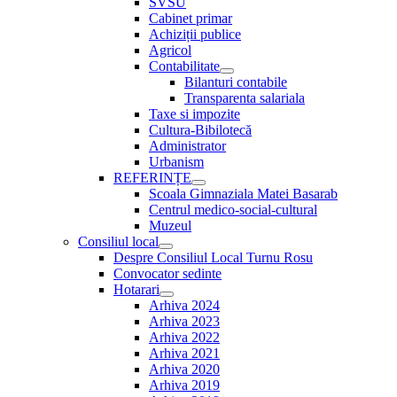
SVSU
Cabinet primar
Achiziții publice
Agricol
Contabilitate
Show
Bilanturi contabile
sub
Transparenta salariala
menu
Taxe si impozite
Cultura-Bibilotecă
Administrator
Urbanism
REFERINȚE
Show
Scoala Gimnaziala Matei Basarab
sub
Centrul medico-social-cultural
menu
Muzeul
Consiliul local
Show
Despre Consiliul Local Turnu Rosu
sub
Convocator sedinte
menu
Hotarari
Show
Arhiva 2024
sub
Arhiva 2023
menu
Arhiva 2022
Arhiva 2021
Arhiva 2020
Arhiva 2019