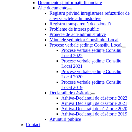
Documente și informații financiare
Alte documente
Show
Registru privind inregistrarea refuzurilor de
sub
a aviza actele administrative
menu
Registru transparență decizională
Probleme de interes public
Proiecte de acte administrative
Minutele ședințelor Consiliului Local
Procese verbale ședințe Consiliu Local
Sho
Procese verbale ședințe Consiliu
sub
Local 2022
men
Procese verbale ședințe Consiliu
Local 2021
Procese verbale ședințe Consiliu
Local 2020
Procese verbale ședințe Consiliu
Local 2019
Declarații de căsătorie
Show
Arhiva-Declarații de căsătorie 2022
sub
Arhiva-Declarații de căsătorie 2021
menu
Arhiva-Declarații de căsătorie 2020
Arhiva-Declarații de căsătorie 2019
Anunturi publice
Contact