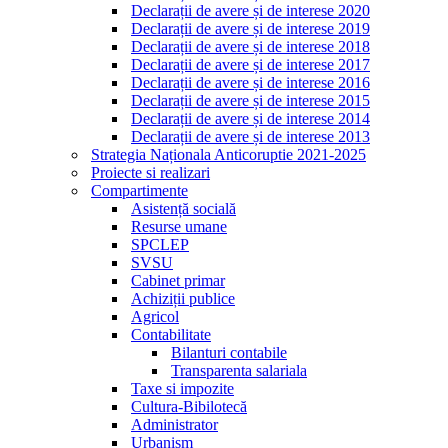
Declarații de avere și de interese 2020
Declarații de avere și de interese 2019
Declarații de avere și de interese 2018
Declarații de avere și de interese 2017
Declarații de avere și de interese 2016
Declarații de avere și de interese 2015
Declarații de avere și de interese 2014
Declarații de avere și de interese 2013
Strategia Naționala Anticoruptie 2021-2025
Proiecte si realizari
Compartimente
Asistență socială
Resurse umane
SPCLEP
SVSU
Cabinet primar
Achiziții publice
Agricol
Contabilitate
Bilanturi contabile
Transparenta salariala
Taxe si impozite
Cultura-Bibilotecă
Administrator
Urbanism