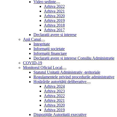
Video sedinte
Show
Arhiva 2022
sub
Arhiva 2021
menu
Arhiva 2020
Arhiva 2019
Arhiva 2018
Arhiva 2017
Declaratii avere si interese
Apă Canal
Show
Integritate
sub
Informații societate
menu
Informații financiare
Declarații avere și interese Consiliu Administrație
COVID-19
Monitorul Oficial Local
Show
Statutul Unitatii Administrativ -teritoriale
sub
Regulamentele privind procedurile administrative
menu
Hotărârile autorității deliberative
Show
Arhiva 2024
sub
Arhiva 2023
menu
Arhiva 2022
Arhiva 2021
Arhiva 2020
Arhiva 2019
Dispozițiile Autoritatii executive