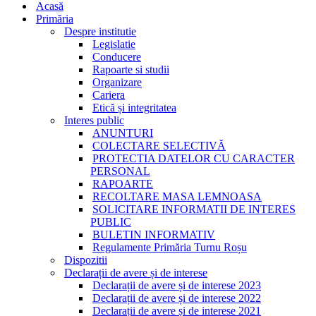
Acasă
Primăria
Despre institutie
Legislatie
Conducere
Rapoarte si studii
Organizare
Cariera
Etică și integritatea
Interes public
ANUNTURI
COLECTARE SELECTIVĂ
PROTECTIA DATELOR CU CARACTER
PERSONAL
RAPOARTE
RECOLTARE MASA LEMNOASA
SOLICITARE INFORMATII DE INTERES
PUBLIC
BULETIN INFORMATIV
Regulamente Primăria Turnu Roșu
Dispozitii
Declarații de avere și de interese
Declarații de avere și de interese 2023
Declarații de avere și de interese 2022
Declarații de avere și de interese 2021