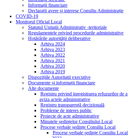
Informații financiare
Declarații avere și interese Consiliu Administrație
COVID-19
Monitorul Oficial Local
Statutul Unitatii Administrativ -teritoriale
Regulamentele privind procedurile administrative
Hotărârile autorității deliberative
Arhiva 2024
Arhiva 2023
Arhiva 2022
Arhiva 2021
Arhiva 2020
Arhiva 2019
Dispozițiile Autoritatii executive
Documente și informații financiare
Alte documente
Registru privind inregistrarea refuzurilor de a
aviza actele administrative
Registru transparență decizională
Probleme de interes public
Proiecte de acte administrative
Minutele ședințelor Consiliului Local
Procese verbale ședințe Consiliu Local
Procese verbale ședințe Consiliu Local