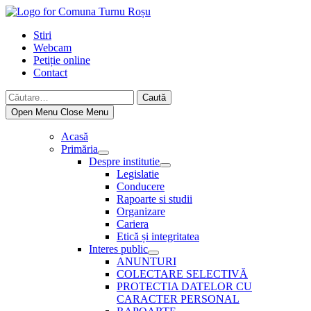
Skip
to
Stiri
content
Webcam
Petiție online
Contact
Caută
după:
Open Menu
Close Menu
Acasă
Primăria
Show
Despre institutie
sub
Show
Legislatie
menu
sub
Conducere
menu
Rapoarte si studii
Organizare
Cariera
Etică și integritatea
Interes public
Show
ANUNTURI
sub
COLECTARE SELECTIVĂ
menu
PROTECTIA DATELOR CU
CARACTER PERSONAL