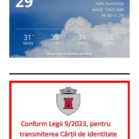
29
34% humidity
wind: 1m/s NW
H 34 • L 29
31
35
31
28
°
°
°
°
MON
TUE
WED
THU
Weather from OpenWeatherMap