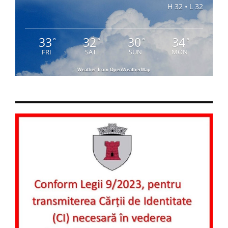
H 32 • L 32
33
32
30
34
°
°
°
°
FRI
SAT
SUN
MON
Weather from OpenWeatherMap