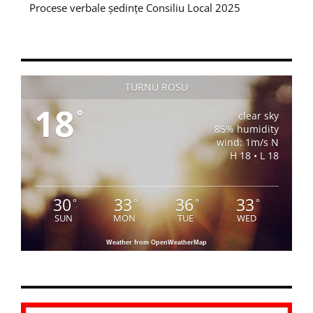
Procese verbale ședințe Consiliu Local 2025
TURNU ROSU
18
°
clear sky
85% humidity
wind: 1m/s N
H 18 • L 18
30
33
36
33
°
°
°
°
SUN
MON
TUE
WED
Weather from OpenWeatherMap