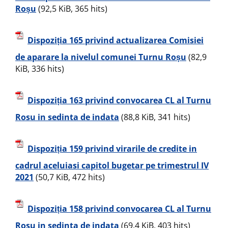
Roșu
(92,5 KiB, 365 hits)
Dispoziția 165 privind actualizarea Comisiei
de aparare la nivelul comunei Turnu Roșu
(82,9
KiB, 336 hits)
Dispoziția 163 privind convocarea CL al Turnu
Rosu in sedinta de indata
(88,8 KiB, 341 hits)
Dispoziția 159 privind virarile de credite in
cadrul aceluiasi capitol bugetar pe trimestrul IV
2021
(50,7 KiB, 472 hits)
Dispoziția 158 privind convocarea CL al Turnu
Rosu in sedinta de indata
(69,4 KiB, 403 hits)