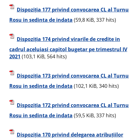
Dispoziția 177 privind convocarea CL al Turnu
Rosu in sedinta de indata
(59,8 KiB, 337 hits)
Dispoziția 174 privind virarile de credite in
cadrul aceluiasi capitol bugetar pe trimestrul IV
2021
(103,1 KiB, 564 hits)
Dispoziția 173 privind convocarea CL al Turnu
Rosu in sedinta de indata
(102,1 KiB, 340 hits)
Dispoziția 172 privind convocarea CL al Turnu
Rosu in sedinta de indata
(59,5 KiB, 337 hits)
Dispoziția 170 privind delegarea atribuțiilor