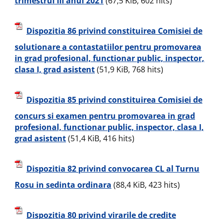
trimestrul III anul 2021
(67,5 KiB, 602 hits)
Dispozitia 86 privind constituirea Comisiei de
solutionare a contastatiilor pentru promovarea
in grad profesional, functionar public, inspector,
clasa I, grad asistent
(51,9 KiB, 768 hits)
Dispozitia 85 privind constituirea Comisiei de
concurs si examen pentru promovarea in grad
profesional, functionar public, inspector, clasa I,
grad asistent
(51,4 KiB, 416 hits)
Dispozitia 82 privind convocarea CL al Turnu
Rosu in sedinta ordinara
(88,4 KiB, 423 hits)
Dispozitia 80 privind virarile de credite