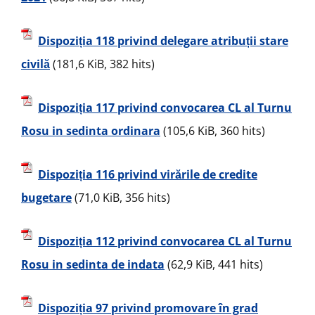
Dispoziția 118 privind delegare atribuții stare
civilă
(181,6 KiB, 382 hits)
Dispoziția 117 privind convocarea CL al Turnu
Rosu in sedinta ordinara
(105,6 KiB, 360 hits)
Dispoziția 116 privind virările de credite
bugetare
(71,0 KiB, 356 hits)
Dispoziția 112 privind convocarea CL al Turnu
Rosu in sedinta de indata
(62,9 KiB, 441 hits)
Dispoziția 97 privind promovare în grad