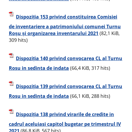
Dispoziția 153 privind constituirea Comisiei
de inventariere a patrimoniului comunei Turnu
Roșu și organizarea inventarului 2021
(82,1 KiB,
309 hits)
Dispoziția 140 privind convocarea CL al Turnu
Rosu in sedinta de indata
(66,4 KiB, 317 hits)
Dispoziția 139 privind convocarea CL al Turnu
Rosu in sedinta de indata
(66,1 KiB, 288 hits)
Dispoziția 138 privind virarile de credite in
cadrul aceluiasi capitol bugetar pe trimestrul IV
2021
(86,8 KiB, 567 hits)