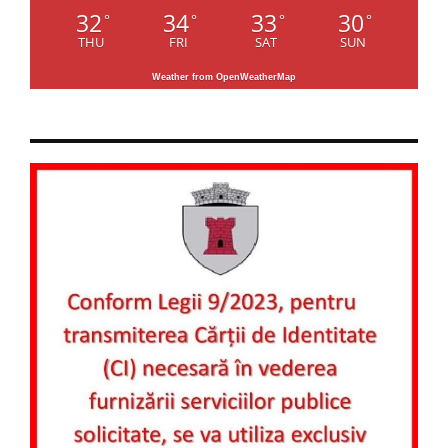
32
34
33
30
°
°
°
°
THU
FRI
SAT
SUN
Weather from OpenWeatherMap