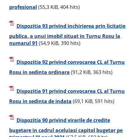
profesional
(55,3 KiB, 404 hits)
Dispozitia 93 privind inchirierea prin licitatie
publica, a unui imobil situat in Turnu Rosu la
numarul 91
(54,9 KiB, 390 hits)
Dispozitia 92 privind convocarea CL al Turnu
Rosu in sedinta ordinara
(91,2 KiB, 363 hits)
Dispozitia 91 privind convocarea CL al Turnu
Rosu in sedinta de indata
(69,1 KiB, 591 hits)
Dispozitia 90 privind virarile de credite
bugetare in cadrul aceluiasi capitol bugetar pe