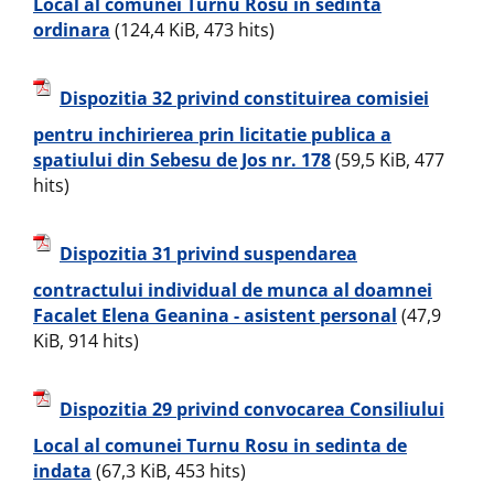
Local al comunei Turnu Rosu in sedinta
ordinara
(124,4 KiB, 473 hits)
Dispozitia 32 privind constituirea comisiei
pentru inchirierea prin licitatie publica a
spatiului din Sebesu de Jos nr. 178
(59,5 KiB, 477
hits)
Dispozitia 31 privind suspendarea
contractului individual de munca al doamnei
Facalet Elena Geanina - asistent personal
(47,9
KiB, 914 hits)
Dispozitia 29 privind convocarea Consiliului
Local al comunei Turnu Rosu in sedinta de
indata
(67,3 KiB, 453 hits)