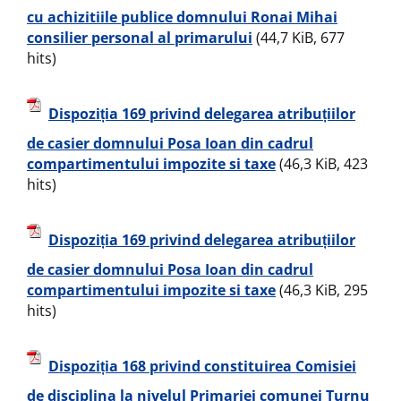
cu achizitiile publice domnului Ronai Mihai
consilier personal al primarului
(44,7 KiB, 677
hits)
Dispoziția 169 privind delegarea atribuțiilor
de casier domnului Posa Ioan din cadrul
compartimentului impozite si taxe
(46,3 KiB, 423
hits)
Dispoziția 169 privind delegarea atribuțiilor
de casier domnului Posa Ioan din cadrul
compartimentului impozite si taxe
(46,3 KiB, 295
hits)
Dispoziția 168 privind constituirea Comisiei
de disciplina la nivelul Primariei comunei Turnu