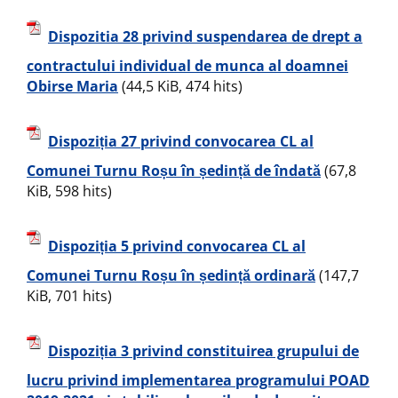
Dispozitia 28 privind suspendarea de drept a
contractului individual de munca al doamnei
Obirse Maria
(44,5 KiB, 474 hits)
Dispoziția 27 privind convocarea CL al
Comunei Turnu Roșu în ședință de îndată
(67,8
KiB, 598 hits)
Dispoziția 5 privind convocarea CL al
Comunei Turnu Roșu în ședință ordinară
(147,7
KiB, 701 hits)
Dispoziția 3 privind constituirea grupului de
lucru privind implementarea programului POAD