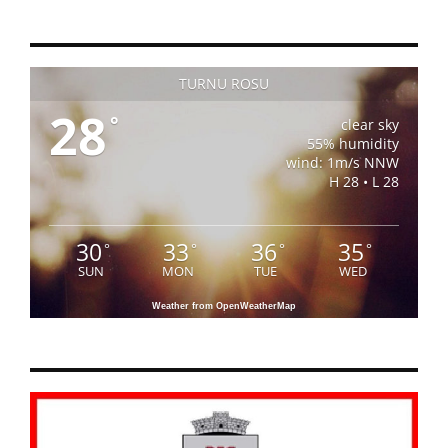
TURNU ROSU
28
°
clear sky
55% humidity
wind: 1m/s NNW
H 28 • L 28
30
33
36
35
°
°
°
°
SUN
MON
TUE
WED
Weather from OpenWeatherMap