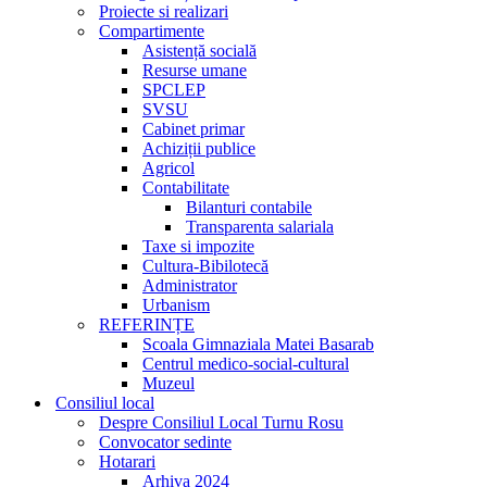
Proiecte si realizari
Compartimente
Asistență socială
Resurse umane
SPCLEP
SVSU
Cabinet primar
Achiziții publice
Agricol
Contabilitate
Bilanturi contabile
Transparenta salariala
Taxe si impozite
Cultura-Bibilotecă
Administrator
Urbanism
REFERINȚE
Scoala Gimnaziala Matei Basarab
Centrul medico-social-cultural
Muzeul
Consiliul local
Despre Consiliul Local Turnu Rosu
Convocator sedinte
Hotarari
Arhiva 2024