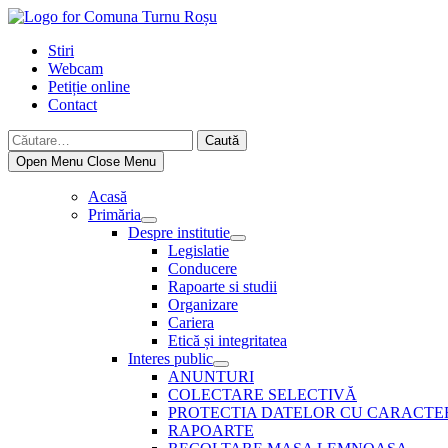
Skip
to
Stiri
content
Webcam
Petiție online
Contact
Caută
după:
Open Menu
Close Menu
Acasă
Primăria
Show
Despre institutie
sub
Show
Legislatie
menu
sub
Conducere
menu
Rapoarte si studii
Organizare
Cariera
Etică și integritatea
Interes public
Show
ANUNTURI
sub
COLECTARE SELECTIVĂ
menu
PROTECTIA DATELOR CU CARACTE
RAPOARTE