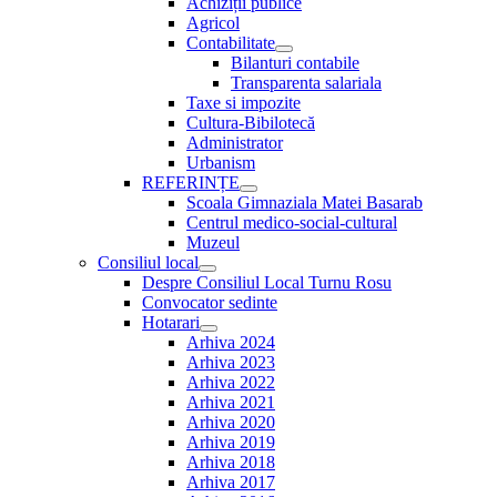
Achiziții publice
Agricol
Contabilitate
Show
Bilanturi contabile
sub
Transparenta salariala
menu
Taxe si impozite
Cultura-Bibilotecă
Administrator
Urbanism
REFERINȚE
Show
Scoala Gimnaziala Matei Basarab
sub
Centrul medico-social-cultural
menu
Muzeul
Consiliul local
Show
Despre Consiliul Local Turnu Rosu
sub
Convocator sedinte
menu
Hotarari
Show
Arhiva 2024
sub
Arhiva 2023
menu
Arhiva 2022
Arhiva 2021
Arhiva 2020
Arhiva 2019
Arhiva 2018
Arhiva 2017