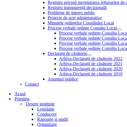
Show
Registru privind inregistrarea refuzurilor de 
sub
Registru transparență decizională
menu
Probleme de interes public
Proiecte de acte administrative
Minutele ședințelor Consiliului Local
Procese verbale ședințe Consiliu Local
Sho
Procese verbale ședințe Consiliu Loc
sub
Procese verbale ședințe Consiliu Loc
men
Procese verbale ședințe Consiliu Loc
Procese verbale ședințe Consiliu Loc
Declarații de căsătorie
Show
Arhiva-Declarații de căsătorie 2022
sub
Arhiva-Declarații de căsătorie 2021
menu
Arhiva-Declarații de căsătorie 2020
Arhiva-Declarații de căsătorie 2019
Anunturi publice
Contact
Acasă
Primăria
Despre institutie
Legislatie
Conducere
Rapoarte si studii
Organizare