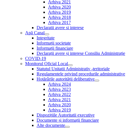
Arhiva 2021
menu
Arhiva 2020
Arhiva 2019
Arhiva 2018
Arhiva 2017
Declaratii avere si interese
Apă Canal
Show
Integritate
sub
Informații societate
menu
Informații financiare
Declarații avere și interese Consiliu Administrație
COVID-19
Monitorul Oficial Local
Show
Statutul Unitatii Administrativ -teritoriale
sub
Regulamentele privind procedurile administrative
menu
Hotărârile autorității deliberative
Show
Arhiva 2024
sub
Arhiva 2023
menu
Arhiva 2022
Arhiva 2021
Arhiva 2020
Arhiva 2019
Dispozițiile Autoritatii executive
Documente și informații financiare
Alte documente