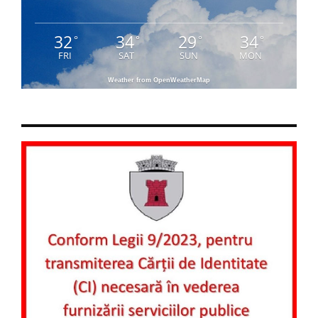
32
34
29
34
°
°
°
°
FRI
SAT
SUN
MON
Weather from OpenWeatherMap