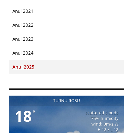
Anul 2021
Anul 2022
Anul 2023
Anul 2024
Anul 2025
TURNU ROSU
18
°
scattered clouds
75% humidity
wind: 0m/s W
H 18 • L 18