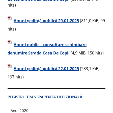
hits)
Anunț ședință publică 29.01.2025
(811,0 KiB, 99
hits)
Anunț public - consultare schimbare
denumire Strada Casa De Copii
(4,9 MiB, 150 hits)
Anunț ședință publică 22.01.2025
(283,1 KiB,
197 hits)
REGISTRU TRANSPARENȚĂ DECIZIONALĂ
Anul 2020