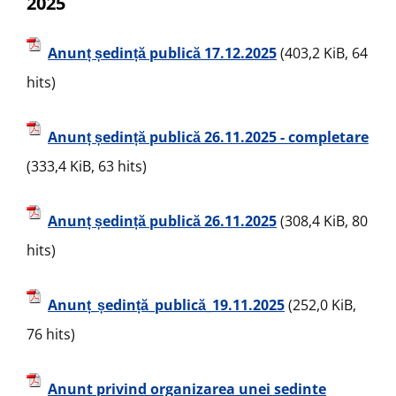
2025
Anunț ședință publică 17.12.2025
(403,2 KiB, 64
hits)
Anunț ședință publică 26.11.2025 - completare
(333,4 KiB, 63 hits)
Anunț ședință publică 26.11.2025
(308,4 KiB, 80
hits)
Anunț_ședință_publică_19.11.2025
(252,0 KiB,
76 hits)
Anunt privind organizarea unei sedinte