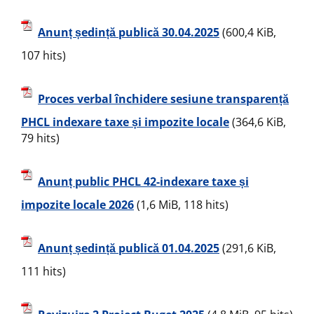
Anunț ședință publică 30.04.2025
(600,4 KiB,
107 hits)
Proces verbal închidere sesiune transparență
PHCL indexare taxe și impozite locale
(364,6 KiB,
79 hits)
Anunț public PHCL 42-indexare taxe și
impozite locale 2026
(1,6 MiB, 118 hits)
Anunț ședință publică 01.04.2025
(291,6 KiB,
111 hits)