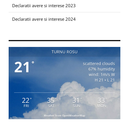
Declaratii avere si interese 2023
Declaratii avere si interese 2024
TURNU ROSU
21
°
scattered clouds
67% humidity
wind: 1m/s W
H 21 • L 21
22
35
31
33
°
°
°
°
FRI
SAT
SUN
MON
Weather from OpenWeatherMap