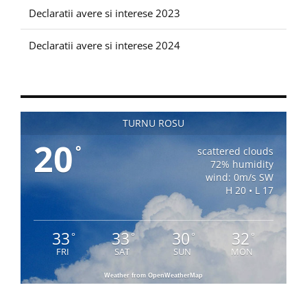
Declaratii avere si interese 2023
Declaratii avere si interese 2024
TURNU ROSU
20
°
scattered clouds
72% humidity
wind: 0m/s SW
H 20 • L 17
33
33
30
32
°
°
°
°
FRI
SAT
SUN
MON
Weather from OpenWeatherMap