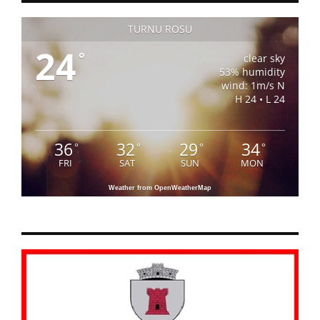
TURNU ROSU
24
°
clear sky
53% humidity
wind: 1m/s N
H 24 • L 24
36
32
29
34
°
°
°
°
FRI
SAT
SUN
MON
Weather from OpenWeatherMap