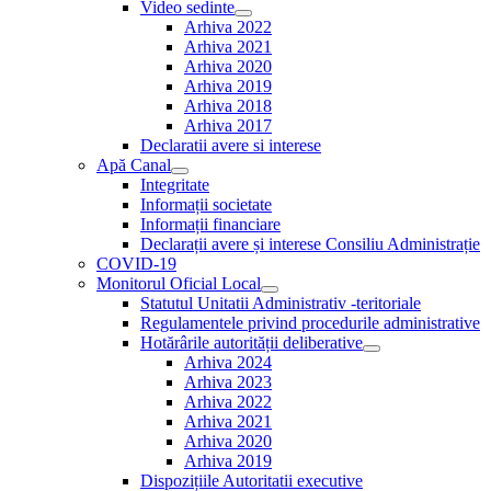
Video sedinte
Show
Arhiva 2022
sub
Arhiva 2021
menu
Arhiva 2020
Arhiva 2019
Arhiva 2018
Arhiva 2017
Declaratii avere si interese
Apă Canal
Show
Integritate
sub
Informații societate
menu
Informații financiare
Declarații avere și interese Consiliu Administrație
COVID-19
Monitorul Oficial Local
Show
Statutul Unitatii Administrativ -teritoriale
sub
Regulamentele privind procedurile administrative
menu
Hotărârile autorității deliberative
Show
Arhiva 2024
sub
Arhiva 2023
menu
Arhiva 2022
Arhiva 2021
Arhiva 2020
Arhiva 2019
Dispozițiile Autoritatii executive