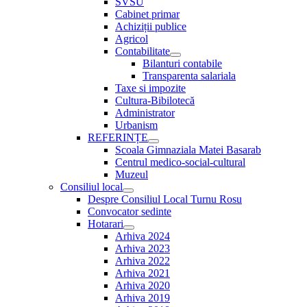
SVSU
Cabinet primar
Achiziții publice
Agricol
Contabilitate
Show
Bilanturi contabile
sub
Transparenta salariala
menu
Taxe si impozite
Cultura-Bibilotecă
Administrator
Urbanism
REFERINȚE
Show
Scoala Gimnaziala Matei Basarab
sub
Centrul medico-social-cultural
menu
Muzeul
Consiliul local
Show
Despre Consiliul Local Turnu Rosu
sub
Convocator sedinte
menu
Hotarari
Show
Arhiva 2024
sub
Arhiva 2023
menu
Arhiva 2022
Arhiva 2021
Arhiva 2020
Arhiva 2019