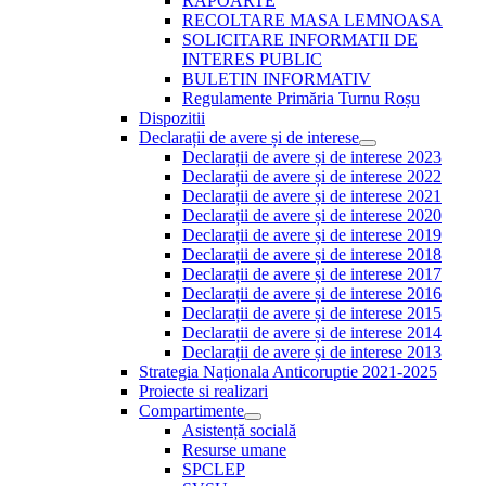
RAPOARTE
RECOLTARE MASA LEMNOASA
SOLICITARE INFORMATII DE
INTERES PUBLIC
BULETIN INFORMATIV
Regulamente Primăria Turnu Roșu
Dispozitii
Declarații de avere și de interese
Show
Declarații de avere și de interese 2023
sub
Declarații de avere și de interese 2022
menu
Declarații de avere și de interese 2021
Declarații de avere și de interese 2020
Declarații de avere și de interese 2019
Declarații de avere și de interese 2018
Declarații de avere și de interese 2017
Declarații de avere și de interese 2016
Declarații de avere și de interese 2015
Declarații de avere și de interese 2014
Declarații de avere și de interese 2013
Strategia Naționala Anticoruptie 2021-2025
Proiecte si realizari
Compartimente
Show
Asistență socială
sub
Resurse umane
menu
SPCLEP