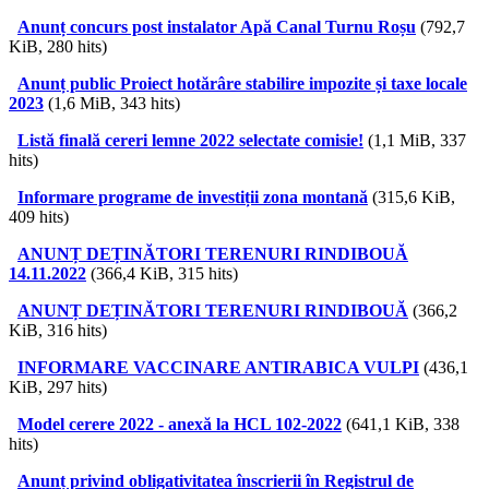
Anunț concurs post instalator Apă Canal Turnu Roșu
(792,7
KiB, 280 hits)
Anunț public Proiect hotărâre stabilire impozite și taxe locale
2023
(1,6 MiB, 343 hits)
Listă finală cereri lemne 2022 selectate comisie!
(1,1 MiB, 337
hits)
Informare programe de investiții zona montană
(315,6 KiB,
409 hits)
ANUNȚ DEȚINĂTORI TERENURI RINDIBOUĂ
14.11.2022
(366,4 KiB, 315 hits)
ANUNȚ DEȚINĂTORI TERENURI RINDIBOUĂ
(366,2
KiB, 316 hits)
INFORMARE VACCINARE ANTIRABICA VULPI
(436,1
KiB, 297 hits)
Model cerere 2022 - anexă la HCL 102-2022
(641,1 KiB, 338
hits)
Anunț privind obligativitatea înscrierii în Registrul de