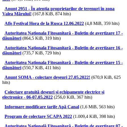
Anunț 2951 - În atenția proprietarilor de terenuri în zona
Valea Mărului!
(167,8 KiB, 874 hits)
Afiș Festival Hora de la Rusca 12.06.2022
(4,8 MiB, 359 hits)
Autoritatea Naționala Fitosanitară - Buletin de avertizare 17 -
dăunători
(864,5 KiB, 319 hits)
Autoritatea Naționala Fitosanitară - Buletin de avertizare 16 -
dăunători
(735,7 KiB, 729 hits)
Autoritatea Naționala Fitosanitară - Buletin de avertizare 15 -
dăunători
(550,7 KiB, 411 hits)
Anunț SOMA - colectare deșeuri 27.05.2022!
(670,9 KiB, 625
hits)
Colectare gratuită deșeuri și echipamente electrice și
electronice - 06-07.05.2022
(256,0 KiB, 367 hits)
Informare modificare tarife Apă Canal
(1,6 MiB, 563 hits)
Program de colectare SCAPA 2022
(1.009,4 KiB, 398 hits)
Autoritatea Națională Fitosanitară - Buletin de avertizare 07 -