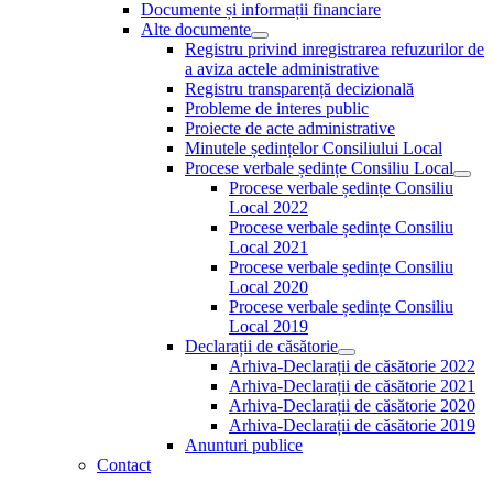
Documente și informații financiare
Alte documente
Show
Registru privind inregistrarea refuzurilor de
sub
a aviza actele administrative
menu
Registru transparență decizională
Probleme de interes public
Proiecte de acte administrative
Minutele ședințelor Consiliului Local
Procese verbale ședințe Consiliu Local
Sho
Procese verbale ședințe Consiliu
sub
Local 2022
men
Procese verbale ședințe Consiliu
Local 2021
Procese verbale ședințe Consiliu
Local 2020
Procese verbale ședințe Consiliu
Local 2019
Declarații de căsătorie
Show
Arhiva-Declarații de căsătorie 2022
sub
Arhiva-Declarații de căsătorie 2021
menu
Arhiva-Declarații de căsătorie 2020
Arhiva-Declarații de căsătorie 2019
Anunturi publice
Contact