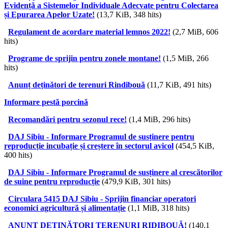
Evidență a Sistemelor Individuale Adecvate pentru Colectarea
și Epurarea Apelor Uzate!
(13,7 KiB, 348 hits)
Regulament de acordare material lemnos 2022!
(2,7 MiB, 606
hits)
Programe de sprijin pentru zonele montane!
(1,5 MiB, 266
hits)
Anunț deținători de terenuri Rindibouă
(11,7 KiB, 491 hits)
Informare pestă porcină
Recomandări pentru sezonul rece!
(1,4 MiB, 296 hits)
DAJ Sibiu - Informare Programul de susținere pentru
reproducție incubație și creștere în sectorul avicol
(454,5 KiB,
400 hits)
DAJ Sibiu - Informare Programul de susținere al crescătorilor
de suine pentru reproducție
(479,9 KiB, 301 hits)
Circulara 5415 DAJ Sibiu - Sprijin financiar operatori
economici agricultură și alimentație
(1,1 MiB, 318 hits)
ANUNȚ DEȚINĂTORI TERENURI RIDIBOUĂ!
(140,1