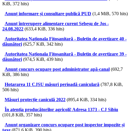
KiB, 372 hits)
Anunț informare și consultare publică PUD
(1,4 MiB, 570 hits)
Anunț întrerupere alimentare curent Sebeșu de Jos -
24.08.2022
(633,4 KiB, 336 hits)
Autoritatea Naționala Fitosanitară - Buletin de avertizare 40 -
dăunători
(625,7 KiB, 342 hits)
Autoritatea Naționala Fitosanitară - Buletin de avertizare 39 -
dăunători
(974,5 KiB, 439 hits)
Anunț concurs ocupare post administrator apă-canal
(692,7
KiB, 386 hits)
Hotararea 11 CJSU măsuri perioadă caniculară
(787,8 KiB,
506 hits)
Măsuri protecție caniculă 2022
(895,4 KiB, 334 hits)
În atenția producătorilor agricoli! Adresa 1373 - CJ Sibiu
(101,8 KiB, 357 hits)
Anunț organizare concurs ocupare post inspector impozite și
taxe
(871,6 KiB, 390 hits)