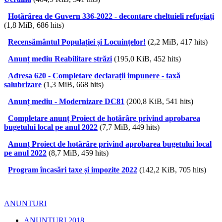
Hotărârea de Guvern 336-2022 - decontare cheltuieli refugiați
(1,8 MiB, 686 hits)
Recensământul Populației și Locuințelor!
(2,2 MiB, 417 hits)
Anunț mediu Reabilitare străzi
(195,0 KiB, 452 hits)
Adresa 620 - Completare declarații impunere - taxă
salubrizare
(1,3 MiB, 668 hits)
Anunț mediu - Modernizare DC81
(200,8 KiB, 541 hits)
Completare anunț Proiect de hotărâre privind aprobarea
bugetului local pe anul 2022
(7,7 MiB, 449 hits)
Anunț Proiect de hotărâre privind aprobarea bugetului local
pe anul 2022
(8,7 MiB, 459 hits)
Program încasări taxe și impozite 2022
(142,2 KiB, 705 hits)
ANUNTURI
ANUNȚURI 2018