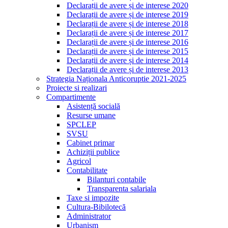
Declarații de avere și de interese 2020
Declarații de avere și de interese 2019
Declarații de avere și de interese 2018
Declarații de avere și de interese 2017
Declarații de avere și de interese 2016
Declarații de avere și de interese 2015
Declarații de avere și de interese 2014
Declarații de avere și de interese 2013
Strategia Naționala Anticoruptie 2021-2025
Proiecte si realizari
Compartimente
Asistență socială
Resurse umane
SPCLEP
SVSU
Cabinet primar
Achiziții publice
Agricol
Contabilitate
Bilanturi contabile
Transparenta salariala
Taxe si impozite
Cultura-Bibilotecă
Administrator
Urbanism