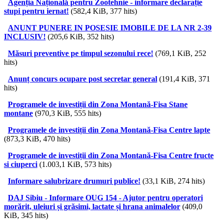
Agenția Națională pentru Zootehnie - informare declarație
stupi pentru iernat!
(582,4 KiB, 377 hits)
ANUNT PUNERE IN POSESIE IMOBILE DE LA NR 2-39
INCLUSIV!
(205,6 KiB, 352 hits)
Măsuri preventive pe timpul sezonului rece!
(769,1 KiB, 252
hits)
Anunț concurs ocupare post secretar general
(191,4 KiB, 371
hits)
Programele de investiții din Zona Montană-Fisa Stane
montane
(970,3 KiB, 555 hits)
Programele de investiții din Zona Montană-Fisa Centre lapte
(873,3 KiB, 470 hits)
Programele de investiții din Zona Montană-Fisa Centre fructe
si ciuperci
(1.003,1 KiB, 573 hits)
Informare salubrizare drumuri publice!
(33,1 KiB, 274 hits)
DAJ Sibiu - Informare OUG 154 - Ajutor pentru operatori
morărit, uleiuri și grăsimi, lactate și hrana animalelor
(409,0
KiB, 345 hits)