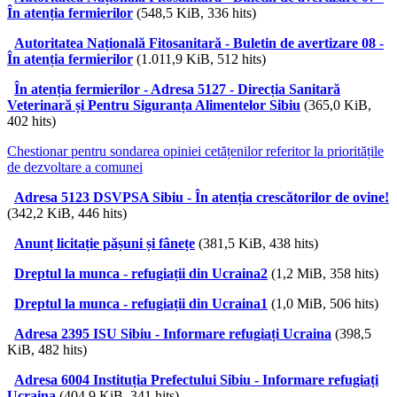
În atenția fermierilor
(548,5 KiB, 336 hits)
Autoritatea Națională Fitosanitară - Buletin de avertizare 08 -
În atenția fermierilor
(1.011,9 KiB, 512 hits)
În atenția fermierilor - Adresa 5127 - Direcția Sanitară
Veterinară și Pentru Siguranța Alimentelor Sibiu
(365,0 KiB,
402 hits)
Chestionar pentru sondarea opiniei cetățenilor referitor la prioritățile
de dezvoltare a comunei
Adresa 5123 DSVPSA Sibiu - În atenția crescătorilor de ovine!
(342,2 KiB, 446 hits)
Anunț licitație pășuni și fânețe
(381,5 KiB, 438 hits)
Dreptul la munca - refugiații din Ucraina2
(1,2 MiB, 358 hits)
Dreptul la munca - refugiații din Ucraina1
(1,0 MiB, 506 hits)
Adresa 2395 ISU Sibiu - Informare refugiați Ucraina
(398,5
KiB, 482 hits)
Adresa 6004 Instituția Prefectului Sibiu - Informare refugiați
Ucraina
(404,9 KiB, 341 hits)