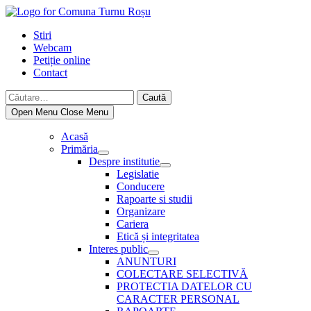
Skip
to
Stiri
content
Webcam
Petiție online
Contact
Caută
după:
Open Menu
Close Menu
Acasă
Primăria
Show
Despre institutie
sub
Show
Legislatie
menu
sub
Conducere
menu
Rapoarte si studii
Organizare
Cariera
Etică și integritatea
Interes public
Show
ANUNTURI
sub
COLECTARE SELECTIVĂ
menu
PROTECTIA DATELOR CU
CARACTER PERSONAL