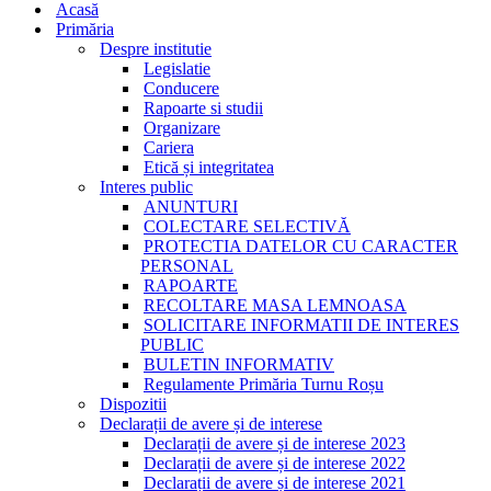
Acasă
Primăria
Despre institutie
Legislatie
Conducere
Rapoarte si studii
Organizare
Cariera
Etică și integritatea
Interes public
ANUNTURI
COLECTARE SELECTIVĂ
PROTECTIA DATELOR CU CARACTER
PERSONAL
RAPOARTE
RECOLTARE MASA LEMNOASA
SOLICITARE INFORMATII DE INTERES
PUBLIC
BULETIN INFORMATIV
Regulamente Primăria Turnu Roșu
Dispozitii
Declarații de avere și de interese
Declarații de avere și de interese 2023
Declarații de avere și de interese 2022
Declarații de avere și de interese 2021