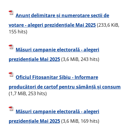
Anunț delimitare și numerotare secții de
votare - alegeri prezidențiale Mai 2025
(233,6 KiB,
155 hits)
Măsuri campanie electorală - alegeri
prezidențiale Mai 2025
(3,6 MiB, 243 hits)
Oficiul Fitosanitar Sibiu - Informare
producători de cartof pentru sămânță și consum
(1,7 MiB, 253 hits)
Măsuri campanie electorală - alegeri
prezidențiale Mai 2025
(3,6 MiB, 169 hits)