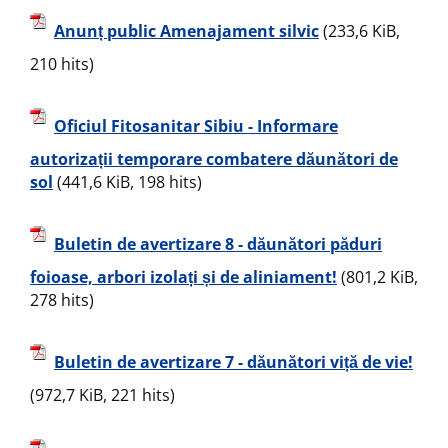
Anunț public Amenajament silvic
(233,6 KiB,
210 hits)
Oficiul Fitosanitar Sibiu - Informare
autorizații temporare combatere dăunători de
sol
(441,6 KiB, 198 hits)
Buletin de avertizare 8 - dăunători păduri
foioase, arbori izolați și de aliniament!
(801,2 KiB,
278 hits)
Buletin de avertizare 7 - dăunători viță de vie!
(972,7 KiB, 221 hits)