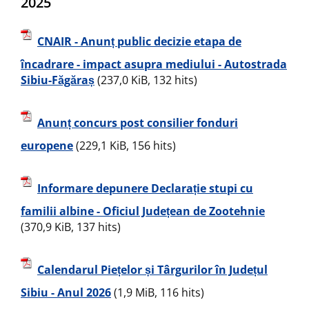
2025
CNAIR - Anunț public decizie etapa de
încadrare - impact asupra mediului - Autostrada
Sibiu-Făgăraș
(237,0 KiB, 132 hits)
Anunț concurs post consilier fonduri
europene
(229,1 KiB, 156 hits)
Informare depunere Declarație stupi cu
familii albine - Oficiul Județean de Zootehnie
(370,9 KiB, 137 hits)
Calendarul Piețelor și Târgurilor în Județul
Sibiu - Anul 2026
(1,9 MiB, 116 hits)