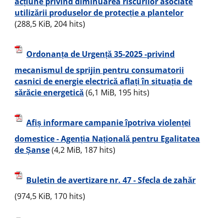
acțiune privind diminuarea riscurilor asociate
utilizării produselor de protecție a plantelor
(288,5 KiB, 204 hits)
Ordonanța de Urgență 35-2025 -privind
mecanismul de sprijin pentru consumatorii
casnici de energie electrică aflați în situația de
sărăcie energetică
(6,1 MiB, 195 hits)
Afiș informare campanie îpotriva violenței
domestice - Agenția Națională pentru Egalitatea
de Șanse
(4,2 MiB, 187 hits)
Buletin de avertizare nr. 47 - Sfecla de zahăr
(974,5 KiB, 170 hits)