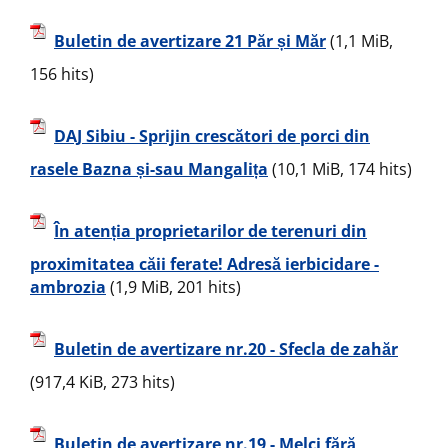
Buletin de avertizare 21 Păr și Măr
(1,1 MiB,
156 hits)
DAJ Sibiu - Sprijin crescători de porci din
rasele Bazna și-sau Mangalița
(10,1 MiB, 174 hits)
În atenția proprietarilor de terenuri din
proximitatea căii ferate! Adresă ierbicidare -
ambrozia
(1,9 MiB, 201 hits)
Buletin de avertizare nr.20 - Sfecla de zahăr
(917,4 KiB, 273 hits)
Buletin de avertizare nr.19 - Melci fără