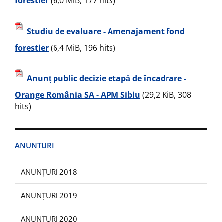
forestier
(6,0 MiB, 177 hits)
Studiu de evaluare - Amenajament fond
forestier
(6,4 MiB, 196 hits)
Anunț public decizie etapă de încadrare -
Orange România SA - APM Sibiu
(29,2 KiB, 308
hits)
ANUNTURI
ANUNȚURI 2018
ANUNȚURI 2019
ANUNȚURI 2020