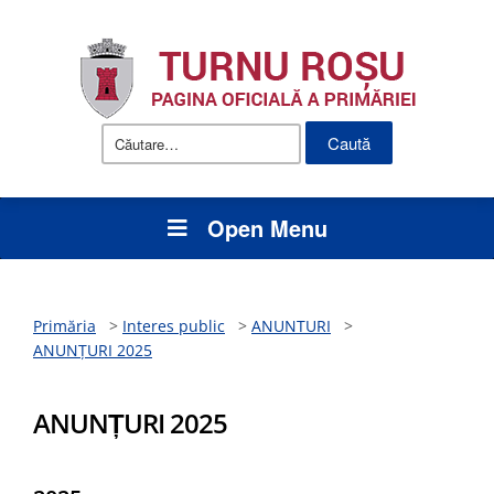
Caută
după:
Open Menu
Primăria
>
Interes public
>
ANUNTURI
>
ANUNȚURI 2025
ANUNȚURI 2025