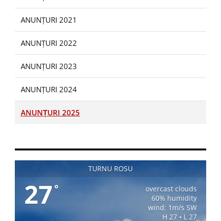
ANUNȚURI 2021
ANUNȚURI 2022
ANUNȚURI 2023
ANUNȚURI 2024
ANUNȚURI 2025
TURNU ROSU
27
°
overcast clouds
60% humidity
wind: 1m/s SW
H 27 • L 27