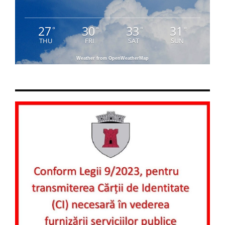
27
30
33
31
°
°
°
°
THU
FRI
SAT
SUN
Weather from OpenWeatherMap