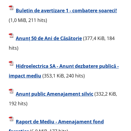
Buletin de avertizare 1 - combatere șoareci!
(1,0 MiB, 211 hits)
Anunț 50 de Ani de Căsătorie
(377,4 KiB, 184
hits)
Hidroelectrica SA - Anunț dezbatere publică -
impact mediu
(353,1 KiB, 240 hits)
Anunț public Amenajament silvic
(332,2 KiB,
192 hits)
Raport de Mediu - Amenajament fond