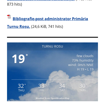
873 hits)
Bibliografie-post administrator Primăria
Turnu Roșu.
(24,6 KiB, 741 hits)
TURNU ROSU
19
°
few clouds
73% humidity
wind: 0m/s NNE
H 19 • L 19
32
33
34
30
°
°
°
°
THU
FRI
SAT
SUN
Weather from OpenWeatherMap