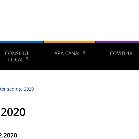
CONSILIUL
APĂ CANAL
COVID-19
LOCAL
tor ședințe 2020
 2020
2.2020