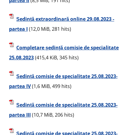
partea II
(8,5 MiB, 191 hits)
Ședință extraordinară online 29.08.2023 -
partea I
(12,0 MiB, 281 hits)
Completare ședință comisie de specialitate
25.08.2023
(415,4 KiB, 345 hits)
Ședință comisie de specialitate 25.08.2023-
partea IV
(1,6 MiB, 499 hits)
Ședință comisie de specialitate 25.08.2023-
partea III
(10,7 MiB, 206 hits)
Ședință comisie de specialitate 25.08.2023-