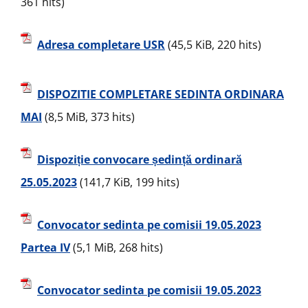
361 hits)
Adresa completare USR
(45,5 KiB, 220 hits)
DISPOZITIE COMPLETARE SEDINTA ORDINARA
MAI
(8,5 MiB, 373 hits)
Dispoziție convocare ședință ordinară
25.05.2023
(141,7 KiB, 199 hits)
Convocator sedinta pe comisii 19.05.2023
Partea IV
(5,1 MiB, 268 hits)
Convocator sedinta pe comisii 19.05.2023