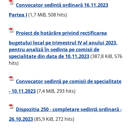
Convocator ședință ordinară 16.11.2023
Partea I
(1,7 MiB, 508 hits)
Proiect de hotărâre privind rectificarea
bugetului local pe trimestrul IV al anului 2023,
pentru analiză în ședința pe comisii de
specialitate din data de 10.11.2023
(387,8 KiB, 576
hits)
Convocator ședință pe comisii de specialitate
- 10.11.2023
(7,4 MiB, 293 hits)
Dispozitia 250 - completare ședință ordinară -
26.10.2023
(85,9 KiB, 272 hits)